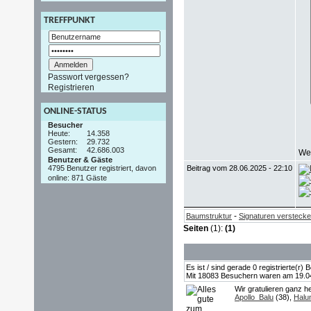
TREFFPUNKT
Passwort vergessen?
Registrieren
ONLINE-STATUS
Besucher
Heute:
14.358
Gestern:
29.732
Gesamt:
42.686.003
Wer
Benutzer & Gäste
4795 Benutzer registriert, davon
Beitrag vom 28.06.2025 - 22:10
online: 871 Gäste
-
Baumstruktur
Signaturen versteck
Seiten
(1):
(1)
Es ist / sind gerade 0 registrierte(r
Mit 18083 Besuchern waren am 19.04.2
Wir gratulieren ganz h
Apollo_Balu
(38),
Halu