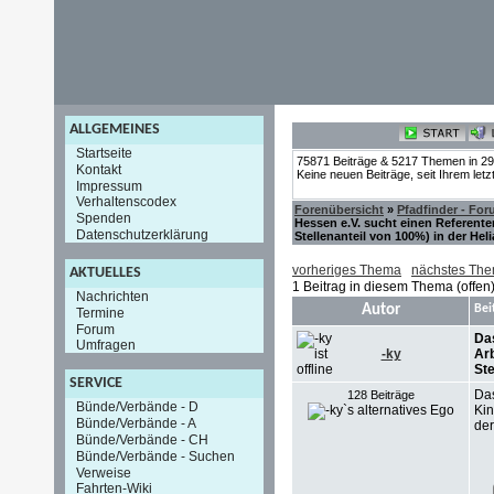
ALLGEMEINES
Startseite
75871 Beiträge & 5217 Themen in 2
Kontakt
Keine neuen Beiträge, seit Ihrem let
Impressum
Verhaltenscodex
Forenübersicht
»
Pfadfinder - Fo
Spenden
Hessen e.V. sucht einen Referente
Datenschutzerklärung
Stellenanteil von 100%) in der Hel
vorheriges Thema
nächstes Th
AKTUELLES
1 Beitrag in diesem Thema (offen
Nachrichten
Autor
Bei
Termine
Forum
Das
Umfragen
-ky
Arb
Ste
SERVICE
Das
128 Beiträge
Bünde/Verbände - D
Kin
Bünde/Verbände - A
der
Bünde/Verbände - CH
Bünde/Verbände - Suchen
Verweise
Fahrten-Wiki