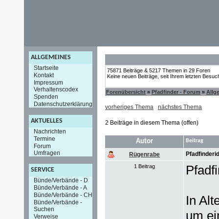
ALLGEMEINES
Startseite
75871 Beiträge & 5217 Themen in 29 Foren
Kontakt
Keine neuen Beiträge, seit Ihrem letzten Besuc
Impressum
Verhaltenscodex
Forenübersicht
»
Pfadfinder - Forum
»
Allg
Spenden
Datenschutzerklärung
vorheriges Thema
nächstes Thema
AKTUELLES
2 Beiträge in diesem Thema (offen)
Nachrichten
Termine
Autor
Beitrag
Forum
Umfragen
Pfadfinderid
Rügenrabe
Pfadf
1 Beitrag
SERVICE
Bünde/Verbände - D
Bünde/Verbände - A
Bünde/Verbände - CH
In Alt
Bünde/Verbände -
Suchen
um ei
Verweise