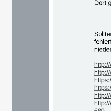
Dort 
Sollte
fehler
niede
http:
http:
https
https
http:
http:
689