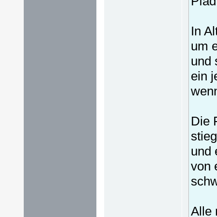
Pfad
In A
um e
und 
ein 
wenn
Die 
stie
und 
von 
schw
Alle