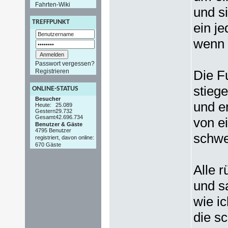
Fahrten-Wiki
und s
TREFFPUNKT
ein j
wenn 
Passwort vergessen?
Registrieren
Die F
stieg
ONLINE-STATUS
Besucher
und e
Heute:
25.089
Gestern:
29.732
Gesamt:
42.696.734
von e
Benutzer & Gäste
4795 Benutzer
schwe
registriert, davon online:
670 Gäste
Alle 
und s
wie ic
die s