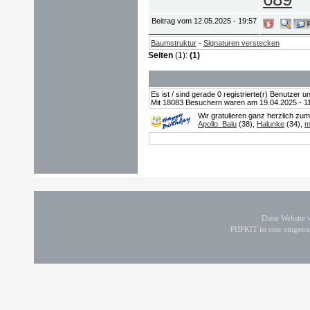
Beitrag vom 12.05.2025 - 19:57
-
Baumstruktur
Signaturen verstecken
Seiten
(1):
(1)
Es ist / sind gerade 0 registrierte(r) Benutzer
Mit 18083 Besuchern waren am 19.04.2025 - 11:0
Wir gratulieren ganz herzlich zu
Apollo_Balu
(38),
Halunke
(34),
m
Diese Website
PHPKIT ist eine einget