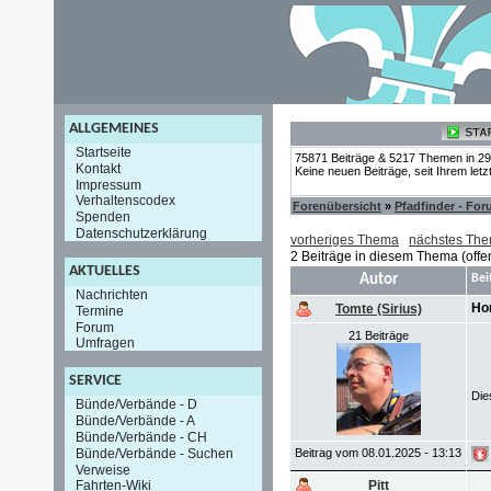
ALLGEMEINES
Startseite
75871 Beiträge & 5217 Themen in 2
Kontakt
Keine neuen Beiträge, seit Ihrem let
Impressum
Verhaltenscodex
Forenübersicht
»
Pfadfinder - Fo
Spenden
Datenschutzerklärung
vorheriges Thema
nächstes Th
2 Beiträge in diesem Thema (offe
AKTUELLES
Autor
Bei
Nachrichten
Ho
Tomte (Sirius)
Termine
Forum
21 Beiträge
Umfragen
SERVICE
Die
Bünde/Verbände - D
Bünde/Verbände - A
Bünde/Verbände - CH
Bünde/Verbände - Suchen
Beitrag vom 08.01.2025 - 13:13
Verweise
Pitt
Fahrten-Wiki