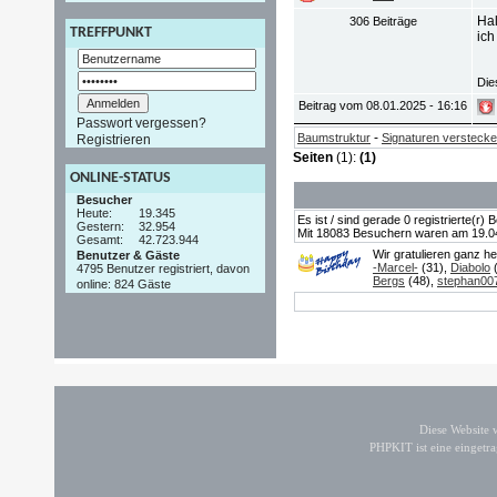
Hal
306 Beiträge
TREFFPUNKT
ich
Die
Beitrag vom 08.01.2025 - 16:16
Passwort vergessen?
-
Baumstruktur
Signaturen versteck
Registrieren
Seiten
(1):
(1)
ONLINE-STATUS
Besucher
Heute:
19.345
Es ist / sind gerade 0 registrierte(r
Gestern:
32.954
Mit 18083 Besuchern waren am 19.04.2
Gesamt:
42.723.944
Wir gratulieren ganz h
Benutzer & Gäste
-Marcel-
(31),
Diabolo
(
4795 Benutzer registriert, davon
Bergs
(48),
stephan00
online: 824 Gäste
Diese Website
PHPKIT ist eine einget