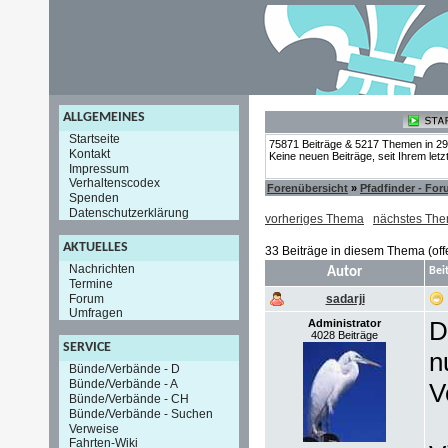
ALLGEMEINES
Startseite
75871 Beiträge & 5217 Themen in 2
Kontakt
Keine neuen Beiträge, seit Ihrem let
Impressum
Verhaltenscodex
Forenübersicht
»
Pfadfinder - Fo
Spenden
Datenschutzerklärung
vorheriges Thema
nächstes Th
AKTUELLES
33 Beiträge in diesem Thema (off
Nachrichten
Autor
Bei
Termine
Forum
sadarji
Umfragen
D
Administrator
4028 Beiträge
SERVICE
n
Bünde/Verbände - D
Bünde/Verbände - A
V
Bünde/Verbände - CH
Bünde/Verbände - Suchen
Verweise
Fahrten-Wiki