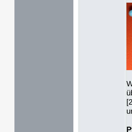
W
ü
[
u
P