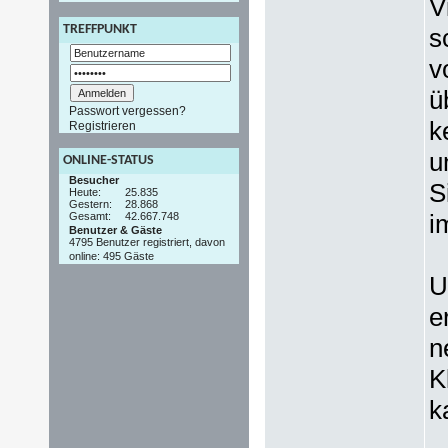
V
TREFFPUNKT
s
v
ü
Passwort vergessen?
k
Registrieren
u
ONLINE-STATUS
Besucher
S
Heute:
25.835
Gestern:
28.868
i
Gesamt:
42.667.748
Benutzer & Gäste
4795 Benutzer registriert, davon
online: 495 Gäste
U
e
n
K
k