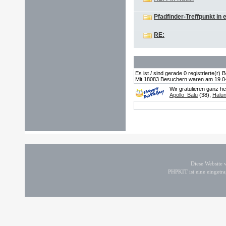
Pfadfinder-Treffpunkt in
RE:
Es ist / sind gerade 0 registrierte(r
Mit 18083 Besuchern waren am 19.04.2
Wir gratulieren ganz h
Apollo_Balu
(38),
Halu
Diese Website
PHPKIT ist eine einget