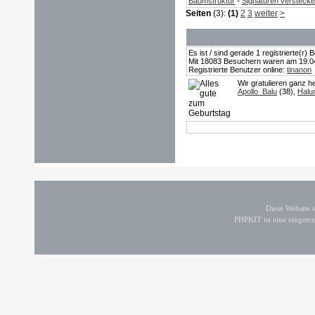
-
Baumstruktur
Signaturen versteck
Seiten
(3):
(1)
2
3
weiter
>
Es ist / sind gerade 1 registrierte(r
Mit 18083 Besuchern waren am 19.04.2
Registrierte Benutzer online:
tinanon
Wir gratulieren ganz h
Apollo_Balu
(38),
Halu
Diese Website
PHPKIT ist eine einget