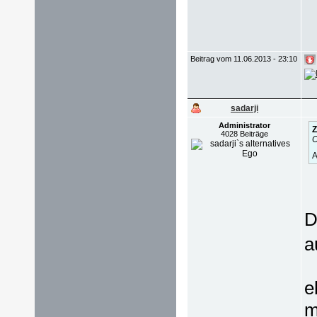
Beitrag vom 11.06.2013 - 23:10
sadarji
Administrator
Z
4028 Beiträge
O
A
D
a
e
m