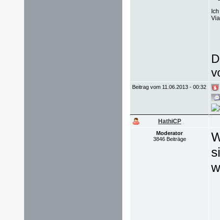
Ich
Via
D
v
Beitrag vom 11.06.2013 - 00:32
HathiCP
W
Moderator
3846 Beiträge
s
w