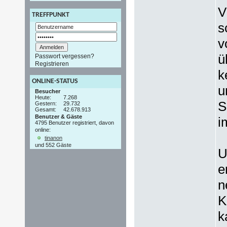
V
TREFFPUNKT
s
v
ü
Passwort vergessen?
Registrieren
k
ONLINE-STATUS
u
Besucher
Heute:
7.268
S
Gestern:
29.732
Gesamt:
42.678.913
Benutzer & Gäste
i
4795 Benutzer registriert, davon
online:
tinanon
und 552 Gäste
U
e
n
K
k