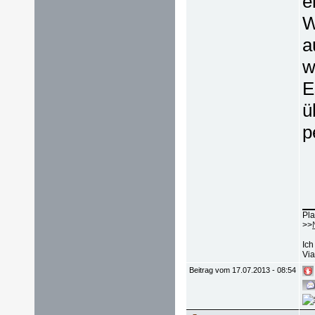
e
W
a
w
E
ü
p
Pla
>>
Ich
Via
Beitrag vom 17.07.2013 - 08:54