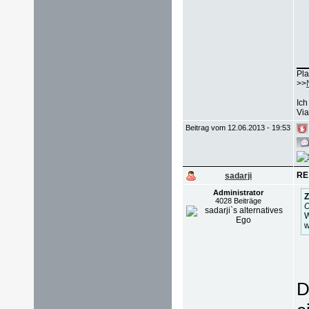
Pla
>>
Ich
Via
Beitrag vom 12.06.2013 - 19:53
RE
sadarji
Administrator
Z
4028 Beiträge
O
W
w
D