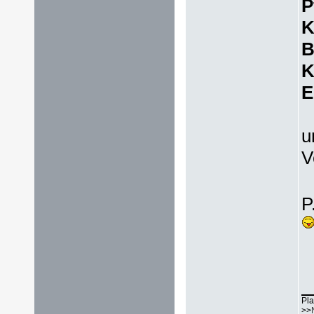
P
K
B
K
E
u
V
P
Pla
>>