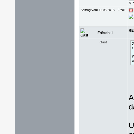
Mir
Beitrag vom 11.06.2013 - 22:01
RE
Fröschel
Gast
Z
O
W
w
A
d
U