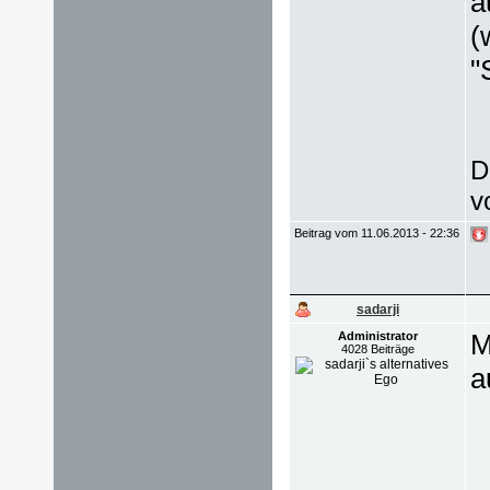
a
(
"
D
v
Beitrag vom 11.06.2013 - 22:36
sadarji
M
Administrator
4028 Beiträge
a