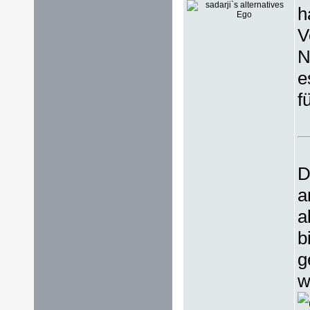
h
V
N
e
f
D
a
a
b
g
w