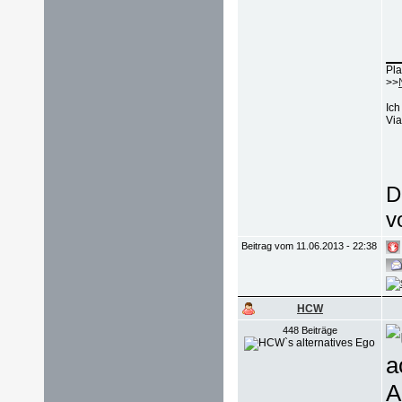
Pla
>>
Ich
Via
D
v
Beitrag vom 11.06.2013 - 22:38
HCW
448 Beiträge
a
A