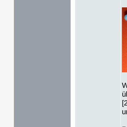
W
ü
[
u