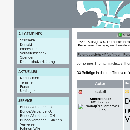
ALLGEMEINES
Startseite
75871 Beiträge & 5217 Themen in 2
Kontakt
Keine neuen Beiträge, seit Ihrem let
Impressum
Verhaltenscodex
Forenübersicht
»
Pfadfinder - Fo
Spenden
Datenschutzerklärung
vorheriges Thema
nächstes Th
AKTUELLES
33 Beiträge in diesem Thema (off
Nachrichten
Termine
Autor
Bei
Forum
Umfragen
sadarji
D
Administrator
SERVICE
4028 Beiträge
Bünde/Verbände - D
n
Bünde/Verbände - A
Bünde/Verbände - CH
V
Bünde/Verbände - Suchen
Verweise
Fahrten-Wiki