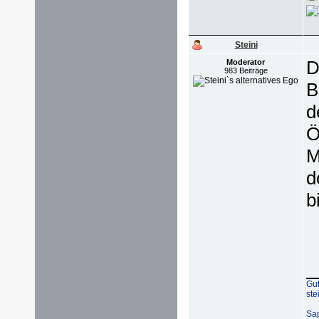
Steini
D
Moderator
983 Beiträge
B
d
Ö
M
d
b
Gut
ste
Sap