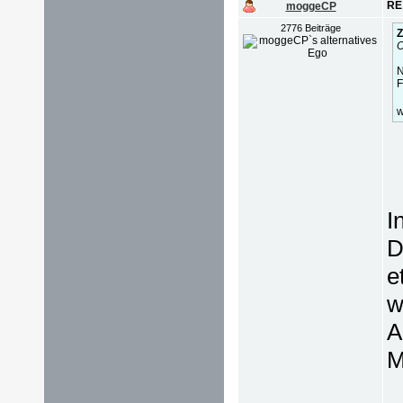
RE
moggeCP
2776 Beiträge
Z
O
N
F
w
I
D
e
w
A
M