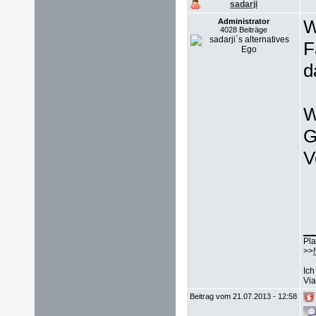
sadarji
W
Administrator
4028 Beiträge
F
d
W
G
V
Pla
>>
Ich
Via
Beitrag vom 21.07.2013 - 12:58