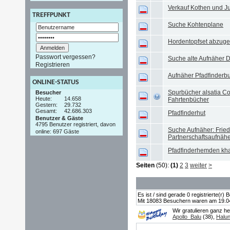
Verkauf Kothen und Ju
TREFFPUNKT
Suche Kohtenplane
Hordentopfset abzug
Passwort vergessen?
Suche alte Aufnäher 
Registrieren
Aufnäher Pfadfinder
ONLINE-STATUS
Spurbücher alsatia C
Besucher
Heute:
14.658
Fahrtenbücher
Gestern:
29.732
Gesamt:
42.686.303
Pfadfinderhut
Benutzer & Gäste
4795 Benutzer registriert, davon
Suche Aufnäher: Fried
online: 697 Gäste
Partnerschaftsaufnäh
Pfadfinderhemden kha
Seiten
(50):
(1)
2
3
weiter
>
Es ist / sind gerade 0 registrierte(r
Mit 18083 Besuchern waren am 19.04.2
Wir gratulieren ganz h
Apollo_Balu
(38),
Halu