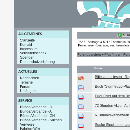
ALLGEMEINES
Startseite
75871 Beiträge & 5217 Themen in 2
Kontakt
Keine neuen Beiträge, seit Ihrem let
Impressum
Verhaltenscodex
Forenübersicht
»
Pfadfinder - Fo
Spenden
Datenschutzerklärung
Thema
AKTUELLES
Bitte zuerst lesen - R
Nachrichten
Termine
Buch "Sturmtrupp-Pfad
Forum
Umfragen
Euer Flyer auf dem Be
SERVICE
72 Stunden Aktion Au
Bünde/Verbände - D
Bünde/Verbände - A
6. Bundeswettbewerb 
Bünde/Verbände - CH
Bünde/Verbände - Suchen
Verweise
Suche Stockbetten au
Fahrten-Wiki