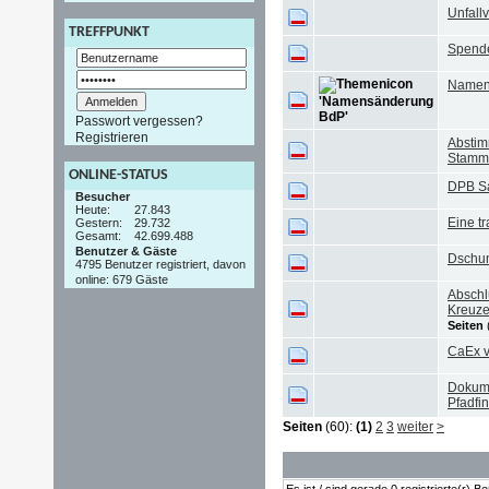
Unfall
TREFFPUNKT
Spende
Namen
Passwort vergessen?
Registrieren
Abstim
Stamme
ONLINE-STATUS
DPB Sa
Besucher
Heute:
27.843
Eine t
Gestern:
29.732
Gesamt:
42.699.488
Benutzer & Gäste
Dschu
4795 Benutzer registriert, davon
online: 679 Gäste
Abschl
Kreuze
Seiten
CaEx v
Dokume
Pfadfi
Seiten
(60):
(1)
2
3
weiter
>