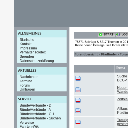
ALLGEMEINES
Startseite
75871 Beiträge & 5217 Themen in 29 
Kontakt
Keine neuen Beiträge, seit Ihrem letz
Impressum
Verhaltenscodex
Forenübersicht
»
Pfadfinder - For
Spenden
Datenschutzerklärung
Thema
AKTUELLES
Suche 
Nachrichten
BCGP
Termine
Forum
Neuer 
Umfragen
Wande
Zeltpl
SERVICE
Bünde/Verbände - D
Alltag
Bünde/Verbände - A
Pfadfi
Bünde/Verbände - CH
Bünde/Verbände - Suchen
Traurig
Verweise
gestor
Fahrten-Wiki