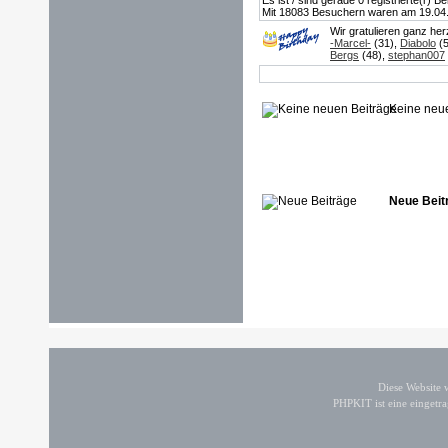
Es ist / sind gerade 0 registrierte(r)
Mit 18083 Besuchern waren am 19.04.20
Wir gratulieren ganz he
-Marcel-
(31),
Diabolo
(5
Bergs
(48),
stephan007
Keine neu
Neue Beit
Diese Website
PHPKIT ist eine einget