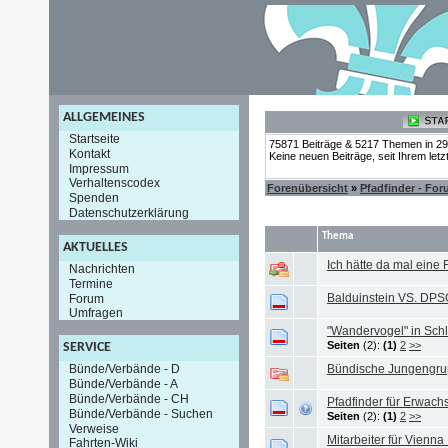
ALLGEMEINES
Startseite
75871 Beiträge & 5217 Themen in 2
Kontakt
Keine neuen Beiträge, seit Ihrem let
Impressum
Verhaltenscodex
Forenübersicht
»
Pfadfinder - Fo
Spenden
Datenschutzerklärung
Thema
AKTUELLES
Ich hätte da mal eine F
Nachrichten
Termine
Balduinstein VS. DPSG
Forum
Umfragen
"Wandervogel" in Sch
Seiten
(2):
(1)
2
>>
SERVICE
Bündische Jungengru
Bünde/Verbände - D
Bünde/Verbände - A
Bünde/Verbände - CH
Pfadfinder für Erwac
Bünde/Verbände - Suchen
Seiten
(2):
(1)
2
>>
Verweise
Mitarbeiter für Vienna
Fahrten-Wiki