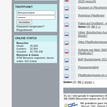
2020 gesucht
TREFFPUNKT
Gruppen in Pforzheim
Religiöse Pfadfinder
Paket auf Großfahrt -
Passwort vergessen?
Seiten
(2):
(1)
2
>>
Registrieren
Ubier, Bündisches Aud
Musik?
ONLINE-STATUS
Altes Pfadfindermesse
Besucher
Heute:
25.509
Gestern:
32.954
Anfrage per Mail: Gibt'
Gesamt:
42.730.108
Pfadfinder?
Benutzer & Gäste
4796 Benutzer registriert, davon
BdP Bundeslager 201
online: 823 Gäste
Planwagenfahrt
Pfadfindergruppe im
Seiten
(2):
(1)
2
weiter
>
Es ist / sind gerade 0 registrierte(r
Mit 18083 Besuchern waren am 19.04.2
Wir gratulieren ganz h
-Marcel-
(31),
Diabolo
(