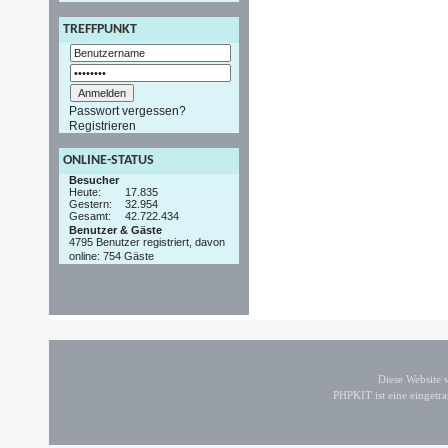
TREFFPUNKT
Passwort vergessen?
Registrieren
ONLINE-STATUS
Besucher
Heute:
17.835
Gestern:
32.954
Gesamt:
42.722.434
Benutzer & Gäste
4795 Benutzer registriert, davon
online: 754 Gäste
Diese Website
PHPKIT ist eine einget