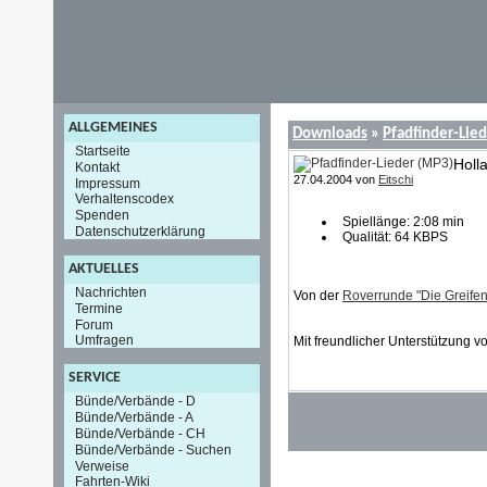
ALLGEMEINES
Downloads
»
Pfadfinder-Lie
Startseite
Holl
Kontakt
27.04.2004 von
Eitschi
Impressum
Verhaltenscodex
Spenden
Spiellänge: 2:08 min
Datenschutzerklärung
Qualität: 64 KBPS
AKTUELLES
Nachrichten
Von der
Roverrunde "Die Greifen
Termine
Forum
Umfragen
Mit freundlicher Unterstützung v
SERVICE
Bünde/Verbände - D
Bünde/Verbände - A
Bünde/Verbände - CH
Bünde/Verbände - Suchen
Verweise
Fahrten-Wiki