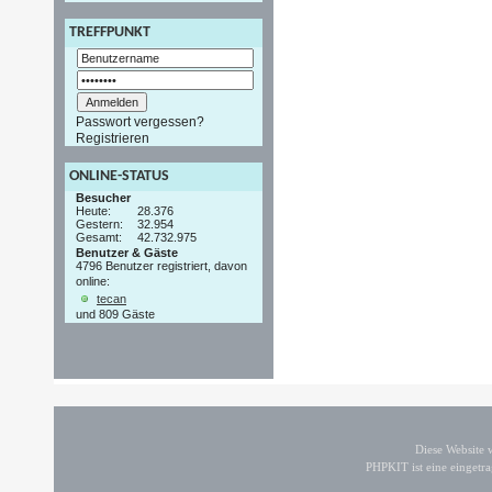
TREFFPUNKT
Passwort vergessen?
Registrieren
ONLINE-STATUS
Besucher
Heute:
28.376
Gestern:
32.954
Gesamt:
42.732.975
Benutzer & Gäste
4796 Benutzer registriert, davon
online:
tecan
und 809 Gäste
Diese Website
PHPKIT ist eine einget