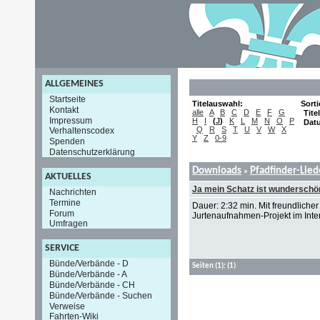
ALLGEMEINES
Startseite
Titelauswahl:
Sort
Kontakt
alle
A
B
C
D
E
F
G
Titel
Impressum
H
I
(
J
)
K
L
M
N
O
P
Dat
Q
R
S
T
U
V
W
X
Verhaltenscodex
Y
Z
0-9
Spenden
Datenschutzerklärung
Downloads
Pfadfinder-Lie
»
AKTUELLES
Ja mein Schatz ist wunderschö
Nachrichten
Termine
Dauer: 2:32 min. Mit freundlich
Forum
Jurtenaufnahmen-Projekt im Inter
Umfragen
SERVICE
Bünde/Verbände - D
Seiten
(1):
(1)
Bünde/Verbände - A
Bünde/Verbände - CH
Bünde/Verbände - Suchen
Verweise
Fahrten-Wiki