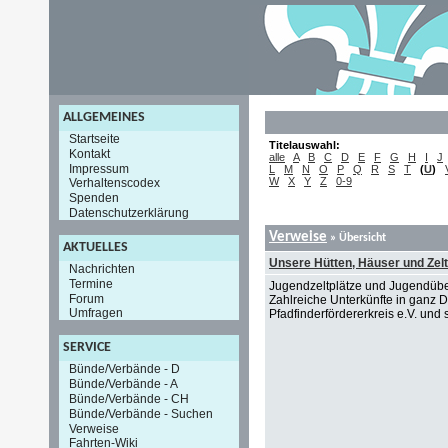
ALLGEMEINES
Startseite
Titelauswahl:
Kontakt
alle
A
B
C
D
E
F
G
H
I
J
Impressum
L
M
N
O
P
Q
R
S
T
(
U
)
W
X
Y
Z
0-9
Verhaltenscodex
Spenden
Datenschutzerklärung
Verweise
» Übersicht
AKTUELLES
Unsere Hütten, Häuser und Zelt
Nachrichten
Termine
Jugendzeltplätze und Jugendübe
Forum
Zahlreiche Unterkünfte in ganz
Umfragen
Pfadfinderfördererkreis e.V. und 
SERVICE
Bünde/Verbände - D
Bünde/Verbände - A
Bünde/Verbände - CH
Bünde/Verbände - Suchen
Verweise
Fahrten-Wiki