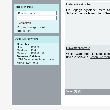
Untere Käsküche
TREFFPUNKT
Die Begegnungsstätte Untere Kä
Selbstversorger-Haus, bietet Gru
Passwort vergessen?
Registrieren
ONLINE-STATUS
Besucher
Heute:
12.033
Unwetterzentrale
Gestern:
41.481
Gesamt:
42.800.838
Wetter-Warnungen für Deutschlan
Benutzer & Gäste
und die Schweiz.
Lesen Sie meh
4796 Benutzer registriert, davon
online: 472 Gäste
Seiten
(1):
(1)