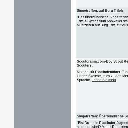
Singetreffen: auf Burg Trifels
"Das überbündische Singetreffen
Trifels-Gymnasium Annweiler stat
Musizieren auf Burg Trifels"." Aus
Scoutorama.com-Boy Scout Reso
Scouters.
Material für Pfadfinderführer. Fu
Lieder, Sketche, Infos zu den Me
Sprache.
Lesen Sie mehr
Singetreffen: Überbündische Si
"Bist Du ... ein Pfadfinder, Jug
singbegeistert? Magst Du ... ger