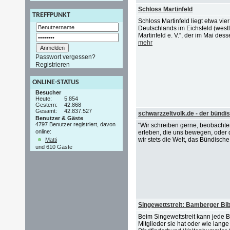
Schloss Martinfeld
TREFFPUNKT
Schloss Martinfeld liegt etwa vie
Deutschlands im Eichsfeld (westl
Martinfeld e. V.“, der im Mai de
mehr
Passwort vergessen?
Registrieren
ONLINE-STATUS
Besucher
Heute:
5.854
Gestern:
42.868
Gesamt:
42.837.527
schwarzzeltvolk.de - der bündi
Benutzer & Gäste
4797 Benutzer registriert, davon
"Wir schreiben gerne, beobachten
online:
erleben, die uns bewegen, oder 
wir stets die Welt, das Bündische
Matti
und 610 Gäste
Singewettstreit: Bamberger Bib
Beim Singewettstreit kann jede B
Mitglieder sie hat oder wie lange 