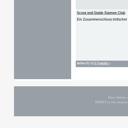
Scout and Guide Stamps Club
Ein Zusammenschluss britischer 
Seiten
(5):
(1)
2
3
weiter
>
Diese Website
PHPKIT ist eine einget