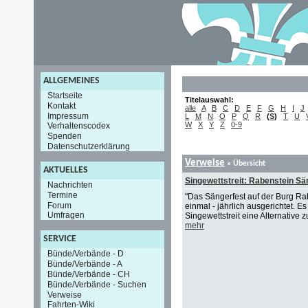
ALLGEMEINES
Startseite
Titelauswahl:
Kontakt
alle
A
B
C
D
E
F
G
H
I
J
Impressum
L
M
N
O
P
Q
R
(
S
)
T
U
W
X
Y
Z
0-9
Verhaltenscodex
Spenden
Datenschutzerklärung
Verweise
» Übersicht
AKTUELLES
Singewettstreit: Rabenstein Sä
Nachrichten
Termine
"Das Sängerfest auf der Burg Ra
Forum
einmal - jährlich ausgerichtet. 
Umfragen
Singewettstreit eine Alternative z
mehr
SERVICE
Bünde/Verbände - D
Bünde/Verbände - A
Bünde/Verbände - CH
Bünde/Verbände - Suchen
Verweise
Fahrten-Wiki