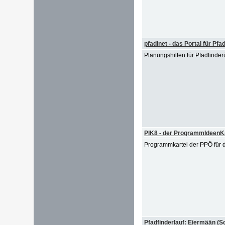
pfadinet - das Portal für Pfa
Planungshilfen für Pfadfinder
PIK8 - der ProgrammIdeenKa
Programmkartei der PPÖ für d
Pfadfinderlauf: Eiermään (S