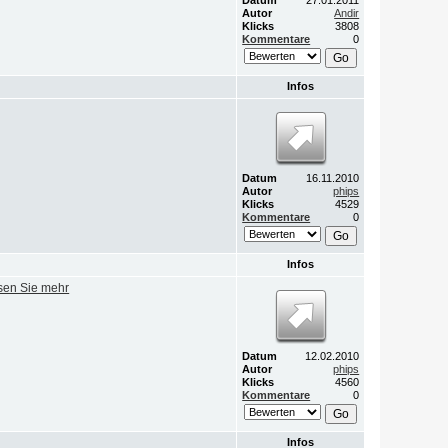
Datum
27.01.2011
Autor
Andir
Klicks
3808
Kommentare
0
Infos
Datum
16.11.2010
Autor
phips
Klicks
4529
Kommentare
0
Infos
sen Sie mehr
Datum
12.02.2010
Autor
phips
Klicks
4560
Kommentare
0
Infos