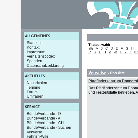
ALLGEMEINES
Startseite
Titelauswahl:
Kontakt
alle
A
B
C
D
E
F
G
H
I
Impressum
R
S
T
U
V
W
X
Y
Z
0-
Verhaltenscodex
Spenden
Datenschutzerklärung
Verweise
» Übersicht
AKTUELLES
Pfadfinderzentrum Donners
Nachrichten
Termine
Das Pfadfinderzentrum Donne
Forum
und Freizeitstätte betrieben.
Umfragen
SERVICE
Bünde/Verbände - D
Bünde/Verbände - A
Bünde/Verbände - CH
Bünde/Verbände - Suchen
Verweise
Fahrten-Wiki