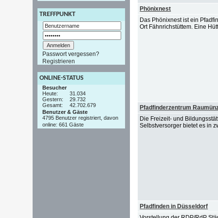
Phönixnest
TREFFPUNKT
Das Phönixnest ist ein Pfadfi
Ort Fähnrichstüttem. Eine Hüt
Passwort vergessen?
Registrieren
ONLINE-STATUS
Besucher
Heute:
31.034
Gestern:
29.732
Gesamt:
42.702.679
Pfadfinderzentrum Raumünz
Benutzer & Gäste
4795 Benutzer registriert, davon
Die Freizeit- und Bildungss
online: 661 Gäste
Selbstversorger bietet es in 
Pfadfinden in Düsseldorf
Vorstellung der RDP/RdP Stä