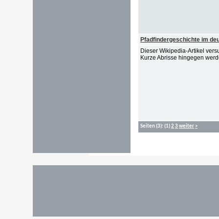
Pfadfindergeschichte im d
Dieser Wikipedia-Artikel ver
Kurze Abrisse hingegen werd
Seiten
(3):
(1)
2
3
weiter
>