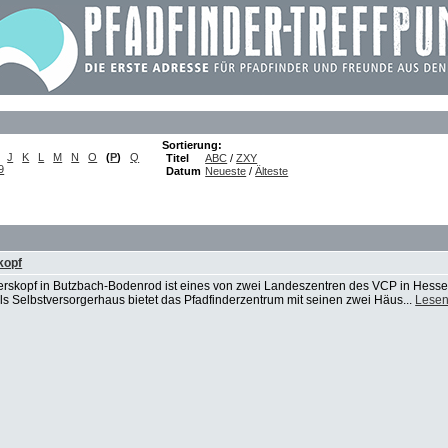
Sortierung:
J
K
L
M
N
O
(
P
)
Q
Titel
ABC
/
ZXY
9
Datum
Neueste
/
Älteste
kopf
rskopf in Butzbach-Bodenrod ist eines von zwei Landeszentren des VCP in Hessen
 Als Selbstversorgerhaus bietet das Pfadfinderzentrum mit seinen zwei Häus...
Lesen