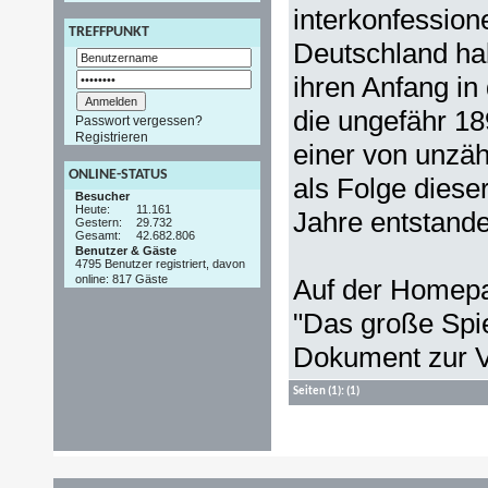
interkonfessione
TREFFPUNKT
Deutschland h
ihren Anfang i
die ungefähr 18
Passwort vergessen?
Registrieren
einer von unzäh
ONLINE-STATUS
als Folge dies
Besucher
Heute:
11.161
Jahre entstande
Gestern:
29.732
Gesamt:
42.682.806
Benutzer & Gäste
4795 Benutzer registriert, davon
online: 817 Gäste
Auf der Homepa
"Das große Spi
Dokument zur V
Seiten
(1):
(1)