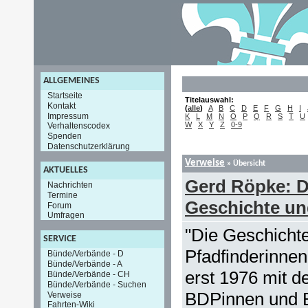
ALLGEMEINES
Startseite
Titelauswahl:
Kontakt
(
alle
)
A
B
C
D
E
F
G
H
I
Impressum
K
L
M
N
O
P
Q
R
S
T
U
W
X
Y
Z
0-9
Verhaltenscodex
Spenden
Datenschutzerklärung
Verweise
» Übersicht
AKTUELLES
Gerd Röpke: D
Nachrichten
Termine
Geschichte un
Forum
Umfragen
"Die Geschicht
SERVICE
Pfadfinderinnen
Bünde/Verbände - D
Bünde/Verbände - A
erst 1976 mit
Bünde/Verbände - CH
Bünde/Verbände - Suchen
BDPinnen und B
Verweise
Fahrten-Wiki