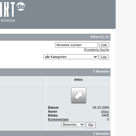
Seiten
(1):
(1)
Erweiterte Suche
1 Verweise
Infos
Datum
04.10.2009
Autor
phips
Klicks
4405
Kommentare
0
1 Verweise