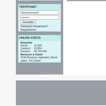
TREFFPUNKT
Passwort vergessen?
Registrieren
ONLINE-STATUS
Besucher
Heute:
15.929
Gestern:
32.954
Gesamt:
42.720.528
Benutzer & Gäste
4795 Benutzer registriert, davon
online: 791 Gäste