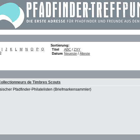
Sortierung:
I
J
K
L
M
N
O
P
Q
Titel
ABC
/
ZXY
9
Datum
Neueste
/
Älteste
Collectionneurs de Timbres Scouts
scher Pfadfinder-Philatelisten (Briefmarkensammler)