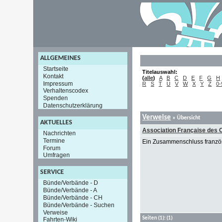
ALLGEMEINES
Startseite
Titelauswahl:
Kontakt
(
alle
)
A
B
C
D
E
F
G
H
Impressum
R
S
T
U
V
W
X
Y
Z
0-
Verhaltenscodex
Spenden
Datenschutzerklärung
Verweise
» Übersicht
AKTUELLES
Association Française des 
Nachrichten
Termine
Ein Zusammenschluss französi
Forum
Umfragen
SERVICE
Bünde/Verbände - D
Bünde/Verbände - A
Bünde/Verbände - CH
Bünde/Verbände - Suchen
Verweise
Seiten
(1):
(1)
Fahrten-Wiki