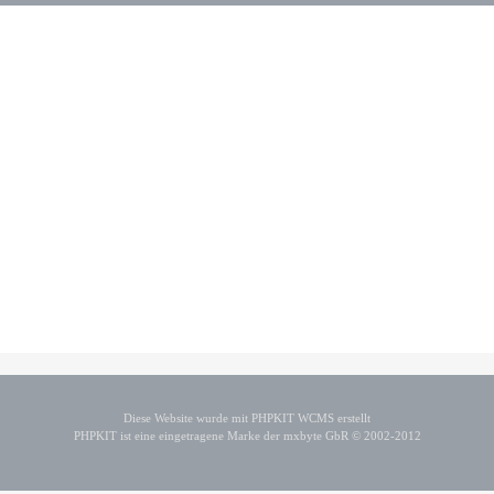
Diese Website wurde mit PHPKIT WCMS erstellt
PHPKIT ist eine eingetragene Marke der mxbyte GbR © 2002-2012