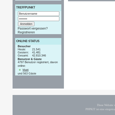
TREFFPUNKT
Passwort vergessen?
Registrieren
ONLINE-STATUS
Besucher
Heute:
21.541
Gestern:
41.481
Gesamt:
42.810.346
Benutzer & Gäste
4797 Benutzer registriert, davon
online:
Matti
und 563 Gäste
Diese Website
PHPKIT ist eine einget