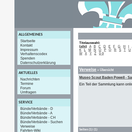
ALLGEMEINES
Startseite
Titelauswahl:
Kontakt
(
alle
)
A
B
C
D
E
F
G
H
I
Impressum
K
L
M
N
O
P
Q
R
S
T
U
W
X
Y
Z
0-9
Verhaltenscodex
Spenden
Datenschutzerklärung
Verweise
» Übersicht
AKTUELLES
Museo Scout Baden Powell - Sa
Nachrichten
Termine
Ein Teil der Sammlung kann onl
Forum
Umfragen
SERVICE
Bünde/Verbände - D
Bünde/Verbände - A
Bünde/Verbände - CH
Bünde/Verbände - Suchen
Verweise
Seiten
(1):
(1)
Fahrten-Wiki