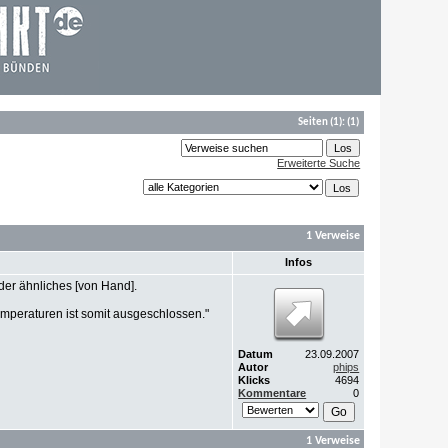
Seiten
(1):
(1)
Erweiterte Suche
1 Verweise
Infos
der ähnliches [von Hand].
mperaturen ist somit ausgeschlossen."
Datum
23.09.2007
Autor
phips
Klicks
4694
Kommentare
0
1 Verweise