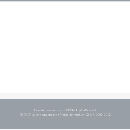
Diese Website wurde mit PHPKIT WCMS erstellt
PHPKIT ist eine eingetragene Marke der mxbyte GbR © 2002-2012