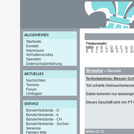
ALLGEMEINES
Startseite
Titelauswahl:
Kontakt
(
alle
)
A
B
C
D
E
F
G
H
Impressum
R
S
T
U
V
W
X
Y
Z
0-
Verhaltenscodex
Spenden
Datenschutzerklärung
Verweise
» Übersicht
AKTUELLES
Terlirelomtirela: Messer-Sc
Nachrichten
Termine
"Ich schärfe Gebrauchsmesser
Forum
Umfragen
Dabei kommen nur wassergekü
Dieses Geschäft wird von PT-
SERVICE
Bünde/Verbände - D
Bünde/Verbände - A
Bünde/Verbände - CH
Bünde/Verbände - Suchen
Verweise
Seiten
(1):
(1)
Fahrten-Wiki