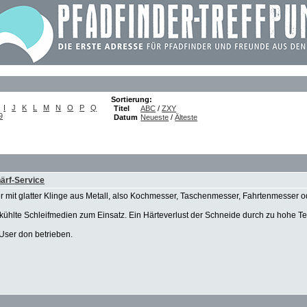
Sortierung:
I
J
K
L
M
N
O
P
Q
Titel
ABC
/
ZXY
9
Datum
Neueste
/
Älteste
härf-Service
 mit glatter Klinge aus Metall, also Kochmesser, Taschenmesser, Fahrtenmesser o
hlte Schleifmedien zum Einsatz. Ein Härteverlust der Schneide durch zu hohe Te
User don betrieben.