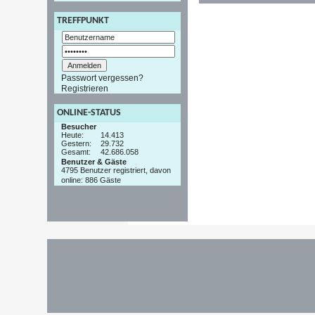
TREFFPUNKT
Passwort vergessen?
Registrieren
ONLINE-STATUS
Besucher
Heute:
14.413
Gestern:
29.732
Gesamt:
42.686.058
Benutzer & Gäste
4795 Benutzer registriert, davon
online: 886 Gäste