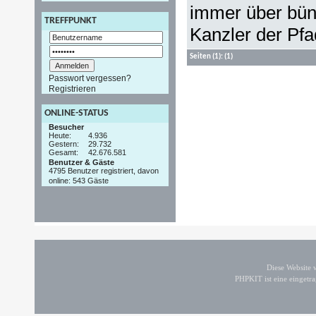
immer über bün
TREFFPUNKT
Kanzler der Pfa
Seiten
(1):
(1)
Passwort vergessen?
Registrieren
ONLINE-STATUS
Besucher
Heute:
4.936
Gestern:
29.732
Gesamt:
42.676.581
Benutzer & Gäste
4795 Benutzer registriert, davon
online: 543 Gäste
Diese Website
PHPKIT ist eine einget