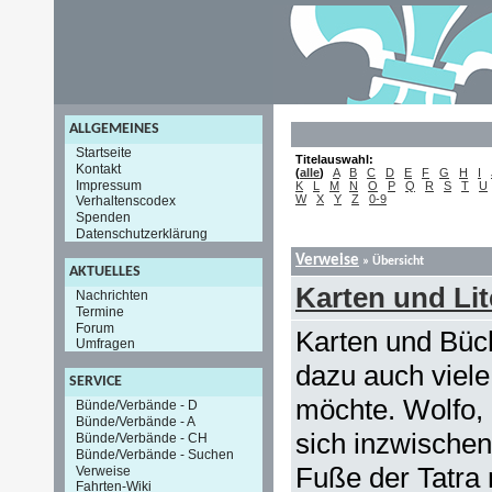
ALLGEMEINES
Startseite
Titelauswahl:
Kontakt
(
alle
)
A
B
C
D
E
F
G
H
I
Impressum
K
L
M
N
O
P
Q
R
S
T
U
W
X
Y
Z
0-9
Verhaltenscodex
Spenden
Datenschutzerklärung
Verweise
» Übersicht
AKTUELLES
Karten und Lit
Nachrichten
Termine
Forum
Karten und Büc
Umfragen
dazu auch viel
SERVICE
möchte. Wolfo, 
Bünde/Verbände - D
Bünde/Verbände - A
sich inzwischen
Bünde/Verbände - CH
Bünde/Verbände - Suchen
Fuße der Tatra 
Verweise
Fahrten-Wiki