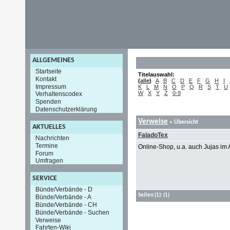
ALLGEMEINES
Startseite
Titelauswahl:
Kontakt
(
alle
)
A
B
C
D
E
F
G
H
I
Impressum
K
L
M
N
O
P
Q
R
S
T
U
W
X
Y
Z
0-9
Verhaltenscodex
Spenden
Datenschutzerklärung
Verweise
» Übersicht
AKTUELLES
FaladoTex
Nachrichten
Termine
Online-Shop, u.a. auch Jujas im
Forum
Umfragen
SERVICE
Bünde/Verbände - D
Seiten
(1):
(1)
Bünde/Verbände - A
Bünde/Verbände - CH
Bünde/Verbände - Suchen
Verweise
Fahrten-Wiki