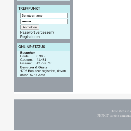
TREFFPUNKT
Passwort vergessen?
Registrieren
ONLINE-STATUS
Besucher
Heute:
8.905
Gestern:
41.481
Gesamt:
42.797.710
Benutzer & Gäste
4796 Benutzer registriert, davon
online: 578 Gäste
Diese Website
PHPKIT ist eine einget