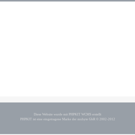
Diese Website wurde mit PHPKIT WCMS erstellt
PHPKIT ist eine eingetragene Marke der mxbyte GbR © 2002-2012