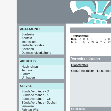
ALLGEMEINES
Startseite
Titelauswahl:
Kontakt
(
alle
)
A
B
C
D
E
F
G
H
Impressum
R
S
T
U
V
W
X
Y
Z
0-
Verhaltenscodex
Spenden
Datenschutzerklärung
Verweise
» Übersicht
AKTUELLES
Globetrotter
Nachrichten
Termine
Großer Ausrüster mit Ladenl
Forum
Umfragen
SERVICE
Bünde/Verbände - D
Bünde/Verbände - A
Bünde/Verbände - CH
Bünde/Verbände - Suchen
Verweise
Seiten
(1):
(1)
Fahrten-Wiki