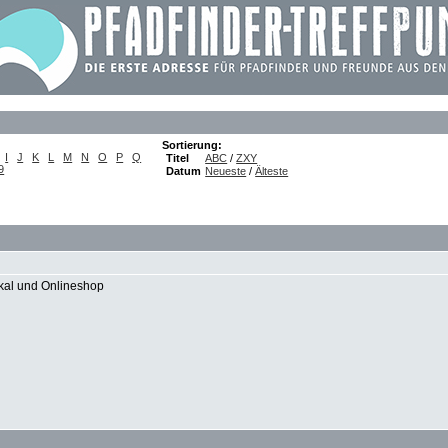
Sortierung:
I
J
K
L
M
N
O
P
Q
Titel
ABC
/
ZXY
9
Datum
Neueste
/
Älteste
okal und Onlineshop