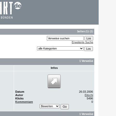
Seiten
(1):
(1)
Erweiterte Suche
1 Verweise
Infos
Datum
26.03.2006
Autor
Eitschi
Klicks
5496
Kommentare
0
1 Verweise