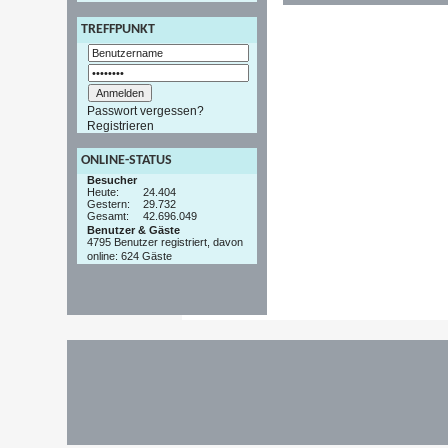
TREFFPUNKT
Passwort vergessen?
Registrieren
ONLINE-STATUS
Besucher
Heute:
24.404
Gestern:
29.732
Gesamt:
42.696.049
Benutzer & Gäste
4795 Benutzer registriert, davon
online: 624 Gäste