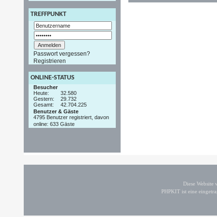
TREFFPUNKT
Passwort vergessen?
Registrieren
ONLINE-STATUS
Besucher
Heute:
32.580
Gestern:
29.732
Gesamt:
42.704.225
Benutzer & Gäste
4795 Benutzer registriert, davon
online: 633 Gäste
Diese Website
PHPKIT ist eine einget