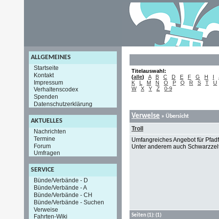
ALLGEMEINES
Startseite
Titelauswahl:
Kontakt
(
alle
)
A
B
C
D
E
F
G
H
I
Impressum
K
L
M
N
O
P
Q
R
S
T
U
W
X
Y
Z
0-9
Verhaltenscodex
Spenden
Datenschutzerklärung
Verweise
» Übersicht
AKTUELLES
Troll
Nachrichten
Termine
Umfangreiches Angebot für Pfadf
Forum
Unter anderem auch Schwarzzelt
Umfragen
SERVICE
Bünde/Verbände - D
Bünde/Verbände - A
Bünde/Verbände - CH
Bünde/Verbände - Suchen
Verweise
Seiten
(1):
(1)
Fahrten-Wiki