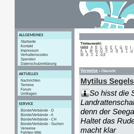
ALLGEMEINES
Startseite
Titelauswahl:
Kontakt
(
alle
)
A
B
C
D
E
F
G
H
I
Impressum
K
L
M
N
O
P
Q
R
S
T
U
W
X
Y
Z
0-9
Verhaltenscodex
Spenden
Datenschutzerklärung
Verweise
» Übersicht
AKTUELLES
Mytilus Segels
Nachrichten
Termine
Forum
So hisst die 
Umfragen
Landrattenschar
SERVICE
denn der Seegan
Bünde/Verbände - D
Bünde/Verbände - A
Haltet das Rud
Bünde/Verbände - CH
Bünde/Verbände - Suchen
macht klar
Verweise
Fahrten-Wiki