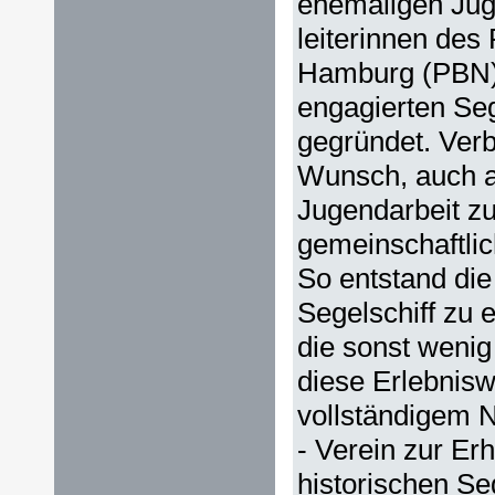
ehemaligen Jug
leiterinnen des
Hamburg (PBN),
engagierten Se
gegründet. Ver
Wunsch, auch a
Jugendarbeit zu
gemeinschaftli
So entstand die 
Segelschiff zu 
die sonst wenig
diese Erlebniswe
vollständigem 
- Verein zur Er
historischen Seg