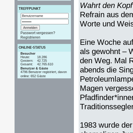
Wahrt den Kopf
TREFFPUNKT
Refrain aus dem
Worte und Weis
Passwort vergessen?
Registrieren
Eine Woche auf 
ONLINE-STATUS
als gewohnt – 
Besucher
Heute:
18.286
den Weg. Mal R
Gestern:
42.725
Gesamt:
42.765.610
abends die Sin
Benutzer & Gäste
4796 Benutzer registriert, davon
online: 652 Gäste
Petroleumlampen
Magen vergesse
Pfadfinder*inne
Traditionssegle
1983 wurde de