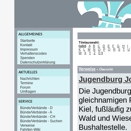
ALLGEMEINES
Startseite
Titelauswahl:
Kontakt
(
alle
)
A
B
C
D
E
F
G
H
I
Impressum
K
L
M
N
O
P
Q
R
S
T
U
W
X
Y
Z
0-9
Verhaltenscodex
Spenden
Datenschutzerklärung
Verweise
» Übersicht
AKTUELLES
Jugendburg J
Nachrichten
Termine
Forum
Die Jugendburg
Umfragen
gleichnamigen P
SERVICE
Kiel, fußläufig 
Bünde/Verbände - D
Bünde/Verbände - A
Wald und Wiese
Bünde/Verbände - CH
Bünde/Verbände - Suchen
Bushaltestelle.
Verweise
Fahrten-Wiki