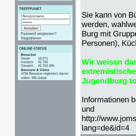
TREFFPUNKT
Sie kann von B
werden, wahlwe
Burg mit Grupp
Passwort vergessen?
Registrieren
Personen), Küc
ONLINE-STATUS
Besucher
Heute:
16.071
Wir weisen dar
Gestern:
42.725
Gesamt:
42.763.395
extremistisch
Benutzer & Gäste
4796 Benutzer registriert, davon
online: 495 Gäste
Jugendburg tol
Informationen 
und
http://www.jom
lang=de&id=4