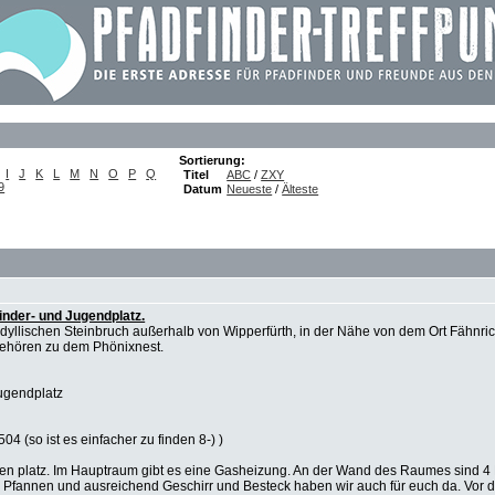
Sortierung:
I
J
K
L
M
N
O
P
Q
Titel
ABC
/
ZXY
9
Datum
Neueste
/
Älteste
inder- und Jugendplatz.
 idyllischen Steinbruch außerhalb von Wipperfürth, in der Nähe von dem Ort Fähnric
 gehören zu dem Phönixnest.
ugendplatz
4 (so ist es einfacher zu finden 8-) )
nen platz. Im Hauptraum gibt es eine Gasheizung. An der Wand des Raumes sind 4 B
, Pfannen und ausreichend Geschirr und Besteck haben wir auch für euch da. Vor