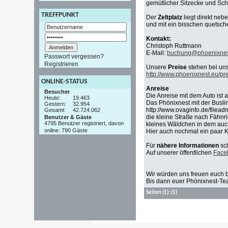
gemütlicher Sitzecke und Sch
TREFFPUNKT
Der
Zeltplatz
liegt direkt ne
und mit ein bisschen quetsch
Kontakt:
Christoph Ruttmann
E-Mail:
buchung@phoenixnes
Passwort vergessen?
Registrieren
Unsere
Preise
stehen bei un
http://www.phoenixnest.eu/pre
ONLINE-STATUS
Anreise
Besucher
Die Anreise mit dem Auto ist
Heute:
19.463
Das Phönixnest mit der Buslin
Gestern:
32.954
http://www.ovaginfo.de/filead
Gesamt:
42.724.062
die kleine Straße nach Fähnri
Benutzer & Gäste
4795 Benutzer registriert, davon
kleines Wäldchen in dem auch
online: 790 Gäste
Hier auch nochmal ein paar 
Für
nähere Informationen
sch
Auf unserer öffentlichen
Face
Wir würden uns freuen euch b
Bis dann euer Phönixnest-T
Seiten
(1):
(1)