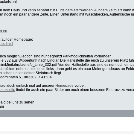
aukelstuhl.
ben dem Haus und kann separat zur Hütte gemietet werden. Auf dem Zeltplatz kann 
en noch ein paar andere Zelte. Einen Unterstand mit Waschbecken, Außenküche und
t.eu
s auf der Homepage:
ise.html
 auch möglich, jedoch sind nur begrenzt Parkmöglichkeiten vorhanden.
ie 332 aus Wipperfürth nach Lindlar. Die Haltestelle die euch zu unserem Platz führ
min/Minifahrplaene/b_Linie_332.pdf Von der Haltestelle aus sind es nur noch ein 
chstüttem nehmen, die erste links, dann geht es ein paar Meter geradeaus an Felde
 schon unser kleiner Steinbruch liegt.
Koordinaten 51.082202, 7.41504
aut doch einfach mal auf unserer
Homepage
vorbei.
bookseite
findet ihr auch ein paar Bilder um euch einen besseren Eindruck zu vers
ald bei uns zu sehen.
eam