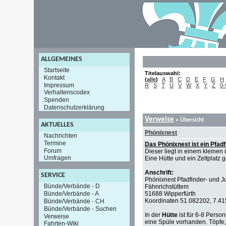
ALLGEMEINES
Startseite
Titelauswahl:
Kontakt
(
alle
)
A
B
C
D
E
F
G
H
Impressum
R
S
T
U
V
W
X
Y
Z
0-
Verhaltenscodex
Spenden
Datenschutzerklärung
Verweise
» Übersicht
AKTUELLES
Phönixnest
Nachrichten
Termine
Das Phönixnest ist ein Pfadf
Forum
Dieser liegt in einem kleinen
Umfragen
Eine Hütte und ein Zeltplatz
Anschrift:
SERVICE
Phönixnest Pfadfinder- und J
Bünde/Verbände - D
Fähnrichstüttem
Bünde/Verbände - A
51688 Wipperfürth
Koordinaten 51.082202, 7.4150
Bünde/Verbände - CH
Bünde/Verbände - Suchen
In der
Hütte
ist für 6-8 Perso
Verweise
eine Spüle vorhanden. Töpfe
Fahrten-Wiki