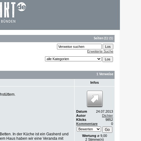
Seiten
(1):
(1)
Erweiterte Suche
1 Verweise
Infos
hstüttem.
Datum
24.07.2013
Autor
Dichter
Klicks
9852
Kommentare
0
etten. In der Küche ist ein Gasherd und
Wertung
ø 9,00
 dem Haus haben wir eine Veranda mit
2 Stimme(n)