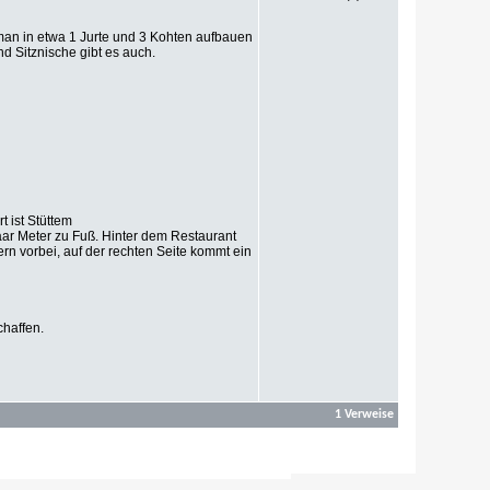
man in etwa 1 Jurte und 3 Kohten aufbauen
 Sitznische gibt es auch.
t ist Stüttem
paar Meter zu Fuß. Hinter dem Restaurant
rn vorbei, auf der rechten Seite kommt ein
chaffen.
1 Verweise