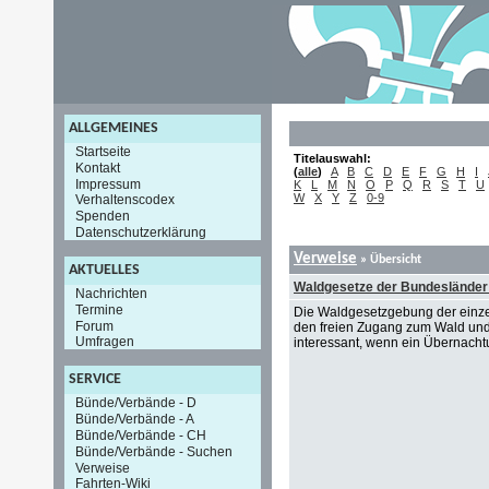
ALLGEMEINES
Startseite
Titelauswahl:
Kontakt
(
alle
)
A
B
C
D
E
F
G
H
I
Impressum
K
L
M
N
O
P
Q
R
S
T
U
W
X
Y
Z
0-9
Verhaltenscodex
Spenden
Datenschutzerklärung
Verweise
» Übersicht
AKTUELLES
Waldgesetze der Bundesländer
Nachrichten
Termine
Die Waldgesetzgebung der einze
Forum
den freien Zugang zum Wald und
Umfragen
interessant, wenn ein Übernacht
SERVICE
Bünde/Verbände - D
Bünde/Verbände - A
Bünde/Verbände - CH
Bünde/Verbände - Suchen
Verweise
Fahrten-Wiki