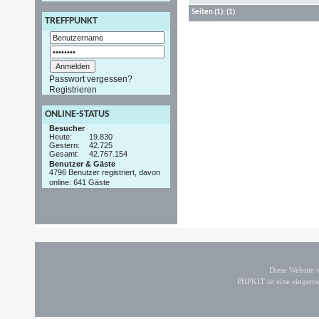
Seiten
(1):
(1)
TREFFPUNKT
Passwort vergessen?
Registrieren
ONLINE-STATUS
Besucher
Heute:
19.830
Gestern:
42.725
Gesamt:
42.767.154
Benutzer & Gäste
4796 Benutzer registriert, davon
online: 641 Gäste
Diese Website
PHPKIT ist eine einget