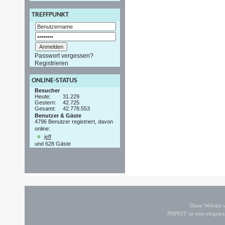
TREFFPUNKT
Passwort vergessen?
Registrieren
ONLINE-STATUS
Besucher
Heute:
31.229
Gestern:
42.725
Gesamt:
42.778.553
Benutzer & Gäste
4796 Benutzer registriert, davon
online:
jeff
und 628 Gäste
Diese Website
PHPKIT ist eine einget