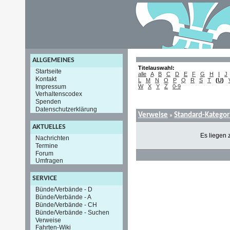
ALLGEMEINES
Titelauswahl:
Startseite
alle
A
B
C
D
E
F
G
H
I
J
Kontakt
L
M
N
O
P
Q
R
S
T
(
U
)
Impressum
W
X
Y
Z
0-9
Verhaltenscodex
Spenden
Datenschutzerklärung
Verweise
Standard-Kategor
»
AKTUELLES
Es liegen 
Nachrichten
Termine
Forum
Umfragen
SERVICE
Bünde/Verbände - D
Bünde/Verbände - A
Bünde/Verbände - CH
Bünde/Verbände - Suchen
Verweise
Fahrten-Wiki