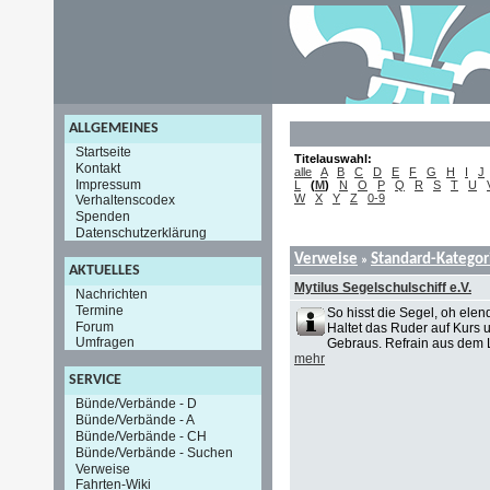
ALLGEMEINES
Startseite
Titelauswahl:
Kontakt
alle
A
B
C
D
E
F
G
H
I
J
Impressum
L
(
M
)
N
O
P
Q
R
S
T
U
W
X
Y
Z
0-9
Verhaltenscodex
Spenden
Datenschutzerklärung
Verweise
Standard-Kategor
»
AKTUELLES
Mytilus Segelschulschiff e.V.
Nachrichten
Termine
So hisst die Segel, oh elen
Forum
Haltet das Ruder auf Kurs 
Umfragen
Gebraus. Refrain aus dem L
mehr
SERVICE
Bünde/Verbände - D
Bünde/Verbände - A
Bünde/Verbände - CH
Bünde/Verbände - Suchen
Verweise
Fahrten-Wiki