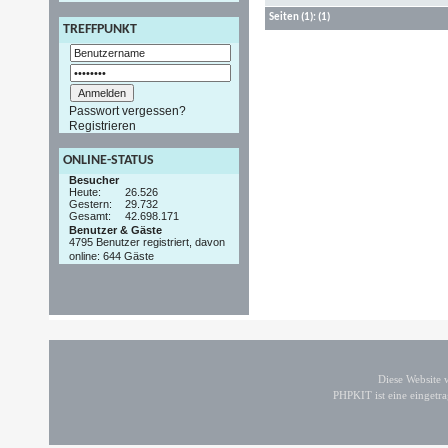
Seiten
(1):
(1)
TREFFPUNKT
Passwort vergessen?
Registrieren
ONLINE-STATUS
Besucher
Heute:
26.526
Gestern:
29.732
Gesamt:
42.698.171
Benutzer & Gäste
4795 Benutzer registriert, davon
online: 644 Gäste
Diese Website
PHPKIT ist eine einget