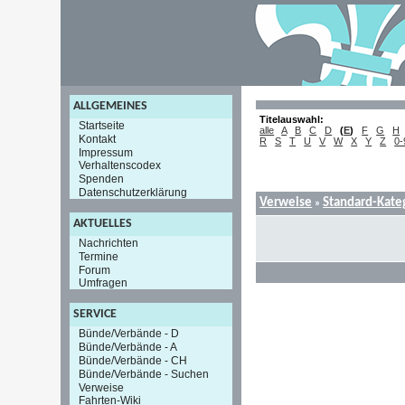
ALLGEMEINES
Titelauswahl:
Startseite
alle
A
B
C
D
(
E
)
F
G
H
Kontakt
R
S
T
U
V
W
X
Y
Z
0-
Impressum
Verhaltenscodex
Spenden
Datenschutzerklärung
Verweise
Standard-Kate
»
AKTUELLES
Nachrichten
Termine
Forum
Umfragen
SERVICE
Bünde/Verbände - D
Bünde/Verbände - A
Bünde/Verbände - CH
Bünde/Verbände - Suchen
Verweise
Fahrten-Wiki