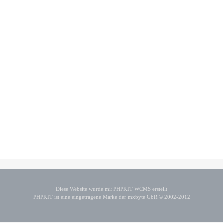
Diese Website wurde mit PHPKIT WCMS erstellt
PHPKIT ist eine eingetragene Marke der mxbyte GbR © 2002-2012