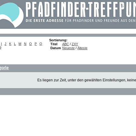
Sortierung:
I
J
K
L
M
N
O
P
Q
Titel
ABC
/
ZXY
9
Datum
Neueste
/
Älteste
gorie
Es liegen zur Zeit, unter den gewählten Einstellungen, kein