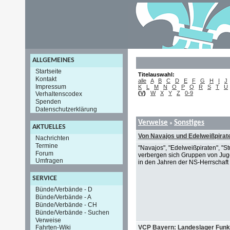
ALLGEMEINES
Startseite
Titelauswahl:
Kontakt
alle
A
B
C
D
E
F
G
H
I
J
Impressum
K
L
M
N
O
P
Q
R
S
T
U
(
V
)
W
X
Y
Z
0-9
Verhaltenscodex
Spenden
Datenschutzerklärung
Verweise
Sonstiges
»
AKTUELLES
Von Navajos und Edelweißpirat
Nachrichten
Termine
"Navajos", "Edelweißpiraten", "St
Forum
verbergen sich Gruppen von Jugen
Umfragen
in den Jahren der NS-Herrschaft 
SERVICE
Bünde/Verbände - D
Bünde/Verbände - A
Bünde/Verbände - CH
Bünde/Verbände - Suchen
Verweise
VCP Bayern: Landeslager Funk
Fahrten-Wiki