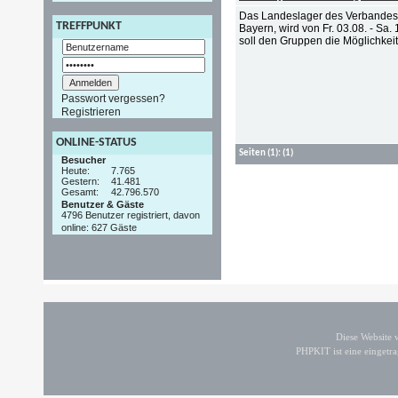
Das Landeslager des Verbandes C
TREFFPUNKT
Bayern, wird von Fr. 03.08. - Sa
soll den Gruppen die Möglichke
Passwort vergessen?
Registrieren
ONLINE-STATUS
Seiten
(1):
(1)
Besucher
Heute:
7.765
Gestern:
41.481
Gesamt:
42.796.570
Benutzer & Gäste
4796 Benutzer registriert, davon
online: 627 Gäste
Diese Website
PHPKIT ist eine einget