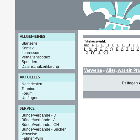
ALLGEMEINES
Titelauswahl:
Startseite
alle
A
B
C
D
E
F
G
H
I
J
Kontakt
L
M
N
O
P
Q
R
S
T
U
V
Impressum
X
(
Y
)
Z
0-9
Verhaltenscodex
Spenden
Datenschutzerklärung
Verweise
Alles, was ein Pf
»
AKTUELLES
Es liegen 
Nachrichten
Termine
Forum
Umfragen
SERVICE
Bünde/Verbände - D
Bünde/Verbände - A
Bünde/Verbände - CH
Bünde/Verbände - Suchen
Verweise
Fahrten-Wiki