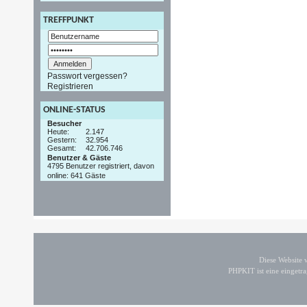
TREFFPUNKT
Passwort vergessen?
Registrieren
ONLINE-STATUS
Besucher
Heute:
2.147
Gestern:
32.954
Gesamt:
42.706.746
Benutzer & Gäste
4795 Benutzer registriert, davon
online: 641 Gäste
Diese Website
PHPKIT ist eine einget