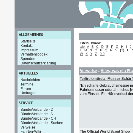
ALLGEMEINES
Startseite
Titelauswahl:
Kontakt
alle
A
B
C
D
E
F
G
H
I
J
Impressum
L
M
N
O
P
Q
R
S
(
T
)
U
W
X
Y
Z
0-9
Verhaltenscodex
Spenden
Datenschutzerklärung
Verweise
Alles, was ein Pf
»
AKTUELLES
Terlirelomtirela: Messer-Schär
Nachrichten
Termine
"Ich schärfe Gebrauchsmesser mi
Forum
Fahrtenmesser oder ähnliches [
Umfragen
zum Einsatz. Ein Härteverlust d
SERVICE
Bünde/Verbände - D
Bünde/Verbände - A
Bünde/Verbände - CH
Bünde/Verbände - Suchen
Verweise
The Official World Scout Shop
Fahrten-Wiki