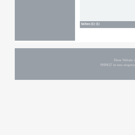
Seiten
(1):
(1)
Diese Website
PHPKIT ist eine einget