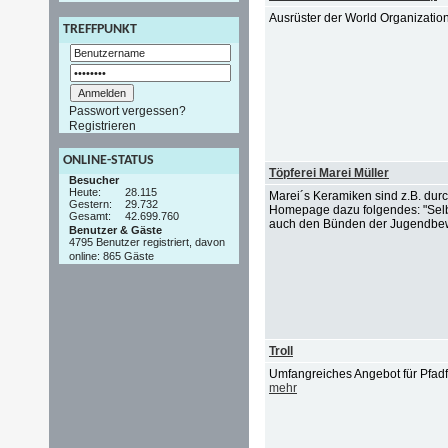
Ausrüster der World Organizati
TREFFPUNKT
Passwort vergessen?
Registrieren
ONLINE-STATUS
Töpferei Marei Müller
Besucher
Heute:
28.115
Marei´s Keramiken sind z.B. durc
Gestern:
29.732
Homepage dazu folgendes: "Selb
Gesamt:
42.699.760
auch den Bünden der Jugendbewe
Benutzer & Gäste
4795 Benutzer registriert, davon
online: 865 Gäste
Troll
Umfangreiches Angebot für Pfadf
mehr