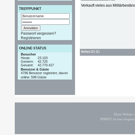
Verkauft vieles aus Militärbestä
TREFFPUNKT
Passwort vergessen?
Registrieren
ONLINE-STATUS
Seiten
(1):
(1)
Besucher
Heute:
23.103
Gestern:
42.725
Gesamt:
42.770.427
Benutzer & Gäste
4796 Benutzer registriert, davon
online: 598 Gäste
Diese Website
PHPKIT ist eine einget