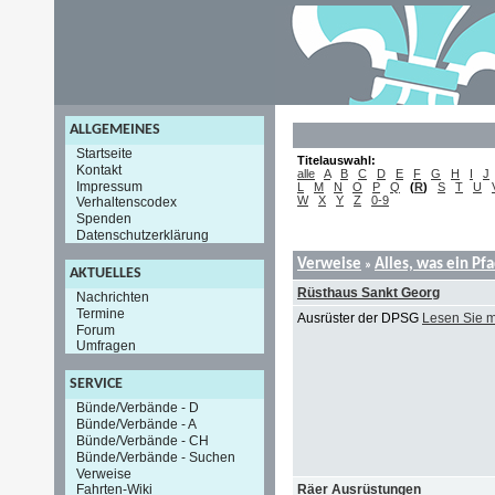
ALLGEMEINES
Startseite
Titelauswahl:
Kontakt
alle
A
B
C
D
E
F
G
H
I
J
Impressum
L
M
N
O
P
Q
(
R
)
S
T
U
W
X
Y
Z
0-9
Verhaltenscodex
Spenden
Datenschutzerklärung
Verweise
Alles, was ein Pf
»
AKTUELLES
Rüsthaus Sankt Georg
Nachrichten
Termine
Ausrüster der DPSG
Lesen Sie 
Forum
Umfragen
SERVICE
Bünde/Verbände - D
Bünde/Verbände - A
Bünde/Verbände - CH
Bünde/Verbände - Suchen
Verweise
Räer Ausrüstungen
Fahrten-Wiki