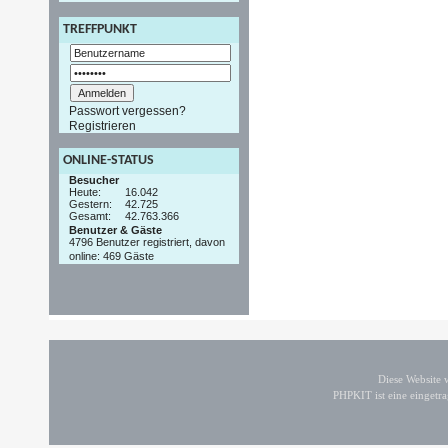
TREFFPUNKT
Passwort vergessen?
Registrieren
ONLINE-STATUS
Besucher
Heute:
16.042
Gestern:
42.725
Gesamt:
42.763.366
Benutzer & Gäste
4796 Benutzer registriert, davon
online: 469 Gäste
Diese Website
PHPKIT ist eine einget