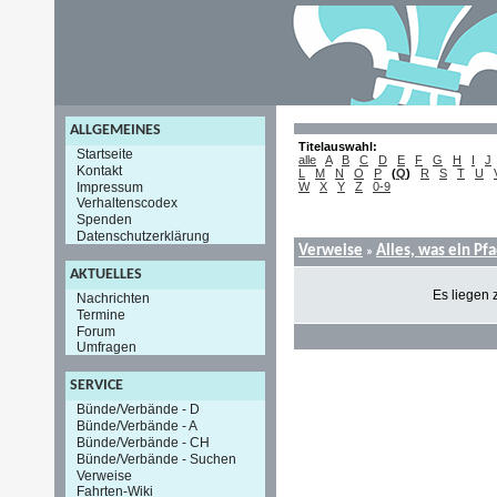
ALLGEMEINES
Titelauswahl:
Startseite
alle
A
B
C
D
E
F
G
H
I
J
Kontakt
L
M
N
O
P
(
Q
)
R
S
T
U
Impressum
W
X
Y
Z
0-9
Verhaltenscodex
Spenden
Datenschutzerklärung
Verweise
Alles, was ein Pf
»
AKTUELLES
Es liegen 
Nachrichten
Termine
Forum
Umfragen
SERVICE
Bünde/Verbände - D
Bünde/Verbände - A
Bünde/Verbände - CH
Bünde/Verbände - Suchen
Verweise
Fahrten-Wiki