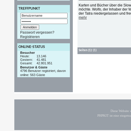
Karten und Bücher über die Slo
TREFFPUNKT
möchte. Wolfo, der Inhaber der W
der Tatra niedergelassen und fre
mehr
Passwort vergessen?
Registrieren
ONLINE-STATUS
Seiten
(1):
(1)
Besucher
Heute:
13.146
Gestern:
41.481
Gesamt:
42.801.951
Benutzer & Gäste
4796 Benutzer registriert, davon
online: 563 Gäste
Diese Website
PHPKIT ist eine einget