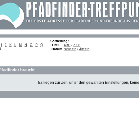
Sortierung:
I
J
K
L
M
N
O
P
Q
Titel
ABC
/
ZXY
9
Datum
Neueste
/
Älteste
 Pfadfinder braucht
Es liegen zur Zeit, unter den gewählten Einstellungen, kein