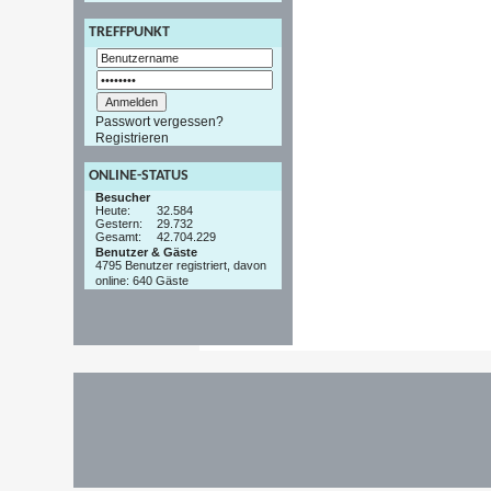
TREFFPUNKT
Passwort vergessen?
Registrieren
ONLINE-STATUS
Besucher
Heute:
32.584
Gestern:
29.732
Gesamt:
42.704.229
Benutzer & Gäste
4795 Benutzer registriert, davon
online: 640 Gäste