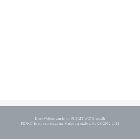
Diese Website wurde mit PHPKIT WCMS erstellt
PHPKIT ist eine eingetragene Marke der mxbyte GbR © 2002-2012