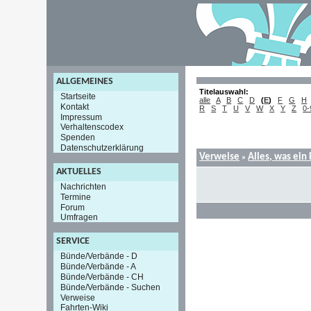
ALLGEMEINES
Titelauswahl:
Startseite
alle
A
B
C
D
(
E
)
F
G
H
Kontakt
R
S
T
U
V
W
X
Y
Z
0-
Impressum
Verhaltenscodex
Spenden
Datenschutzerklärung
Verweise
Alles, was ein
»
AKTUELLES
Nachrichten
Termine
Forum
Umfragen
SERVICE
Bünde/Verbände - D
Bünde/Verbände - A
Bünde/Verbände - CH
Bünde/Verbände - Suchen
Verweise
Fahrten-Wiki