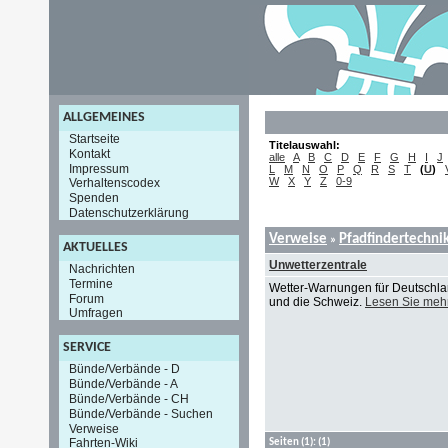
ALLGEMEINES
Startseite
Titelauswahl:
Kontakt
alle
A
B
C
D
E
F
G
H
I
J
Impressum
L
M
N
O
P
Q
R
S
T
(
U
)
W
X
Y
Z
0-9
Verhaltenscodex
Spenden
Datenschutzerklärung
Verweise
Pfadfindertechni
»
AKTUELLES
Unwetterzentrale
Nachrichten
Termine
Wetter-Warnungen für Deutschlan
Forum
und die Schweiz.
Lesen Sie meh
Umfragen
SERVICE
Bünde/Verbände - D
Bünde/Verbände - A
Bünde/Verbände - CH
Bünde/Verbände - Suchen
Verweise
Fahrten-Wiki
Seiten
(1):
(1)