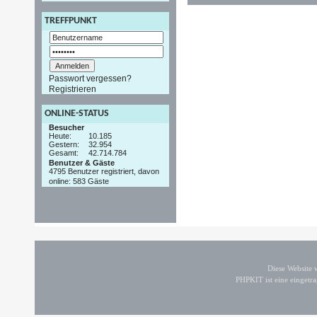
TREFFPUNKT
Passwort vergessen?
Registrieren
ONLINE-STATUS
Besucher
Heute:
10.185
Gestern:
32.954
Gesamt:
42.714.784
Benutzer & Gäste
4795 Benutzer registriert, davon
online: 583 Gäste
Diese Website
PHPKIT ist eine einget