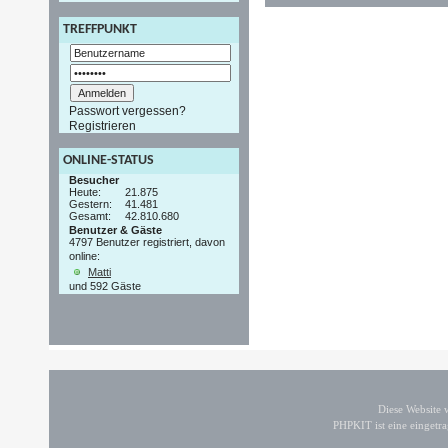
TREFFPUNKT
Passwort vergessen?
Registrieren
ONLINE-STATUS
Besucher
Heute:
21.875
Gestern:
41.481
Gesamt:
42.810.680
Benutzer & Gäste
4797 Benutzer registriert, davon
online:
Matti
und 592 Gäste
Diese Website
PHPKIT ist eine einget