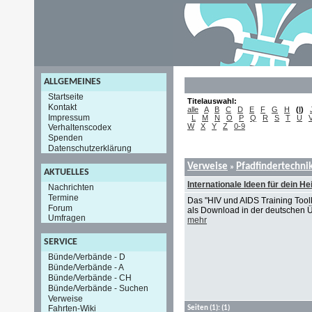
ALLGEMEINES
Startseite
Titelauswahl:
Kontakt
alle
A
B
C
D
E
F
G
H
(
I
)
Impressum
L
M
N
O
P
Q
R
S
T
U
W
X
Y
Z
0-9
Verhaltenscodex
Spenden
Datenschutzerklärung
Verweise
Pfadfindertechni
»
AKTUELLES
Internationale Ideen für dein
Nachrichten
Termine
Das "HIV und AIDS Training Tool
Forum
als Download in der deutschen Ü
Umfragen
mehr
SERVICE
Bünde/Verbände - D
Bünde/Verbände - A
Bünde/Verbände - CH
Bünde/Verbände - Suchen
Verweise
Fahrten-Wiki
Seiten
(1):
(1)