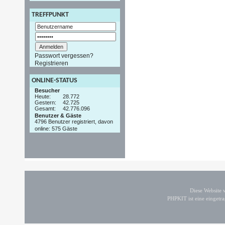
TREFFPUNKT
Passwort vergessen?
Registrieren
ONLINE-STATUS
Besucher
Heute:
28.772
Gestern:
42.725
Gesamt:
42.776.096
Benutzer & Gäste
4796 Benutzer registriert, davon
online: 575 Gäste
Diese Website
PHPKIT ist eine einget