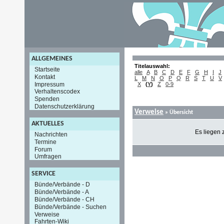
ALLGEMEINES
Titelauswahl:
Startseite
alle
A
B
C
D
E
F
G
H
I
J
Kontakt
L
M
N
O
P
Q
R
S
T
U
V
Impressum
X
(
Y
)
Z
0-9
Verhaltenscodex
Spenden
Datenschutzerklärung
Verweise
» Übersicht
AKTUELLES
Es liegen 
Nachrichten
Termine
Forum
Umfragen
SERVICE
Bünde/Verbände - D
Bünde/Verbände - A
Bünde/Verbände - CH
Bünde/Verbände - Suchen
Verweise
Fahrten-Wiki