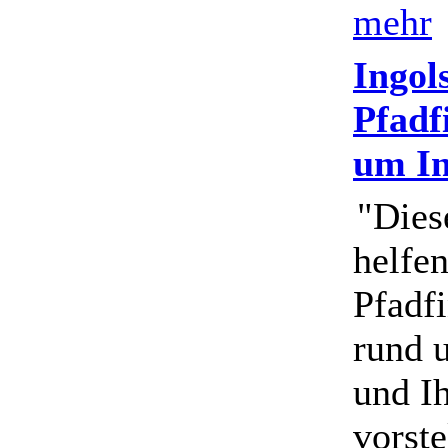
mehr
Ingol
Pfadf
um In
"Dies
helfen
Pfadf
rund 
und I
vorste