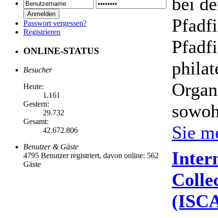
bei d
Pfadf
Passwort vergessen?
Registrieren
Pfadf
ONLINE-STATUS
philat
Besucher
Organi
Heute:
1.161
Gestern:
sowoh
29.732
Gesamt:
Sie m
42.672.806
Benutzer & Gäste
Inter
4795 Benutzer registriert, davon online: 562
Gäste
Colle
(ISC