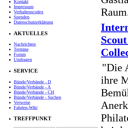
Kontakt
Impressum
Raum
Verhaltenscodex
Spenden
Datenschutzerklärung
Inter
AKTUELLES
Scout
Nachrichten
Colle
Termine
Forum
Umfragen
"Die 
SERVICE
ihre 
Bünde/Verbände - D
Bünde/Verbände - A
Bemüh
Bünde/Verbände - CH
Bünde/Verbände - Suchen
Anerk
Verweise
Fahrten-Wiki
Philat
TREFFPUNKT