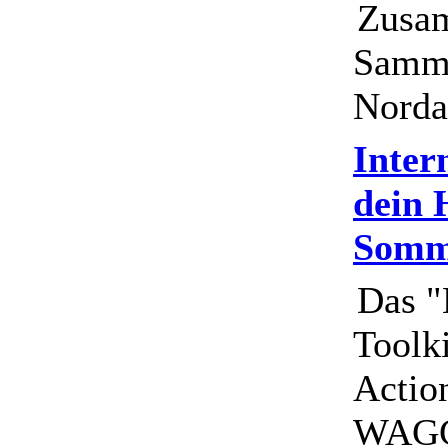
Zusa
Samml
Norda
Inter
dein 
Somm
Das "
Toolki
Actio
WAGGG