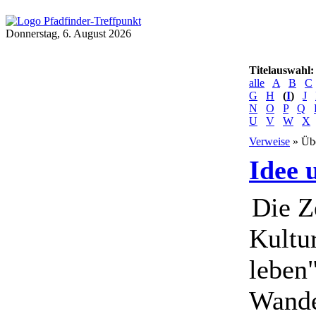
Donnerstag, 6. August 2026
Titelauswahl:
alle
A
B
C
G
H
(
I
)
J
N
O
P
Q
U
V
W
X
Verweise
» Übe
Idee 
Die Ze
Kultur
leben
Wande