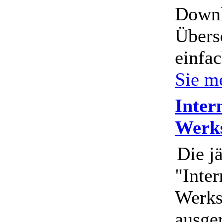
Downl
Übers
einfa
Sie m
Inter
Werks
Die jä
"Inte
Werks
ausge