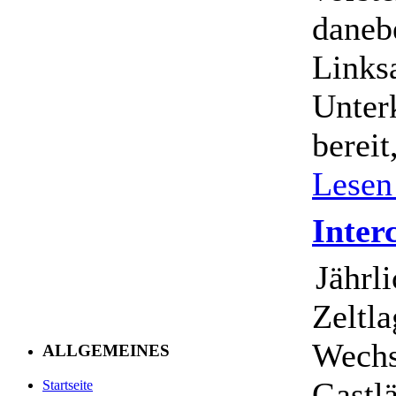
daneb
Links
Unter
bereit
Lesen
Inter
Jährli
Zeltla
Wechs
ALLGEMEINES
Gastl
Startseite