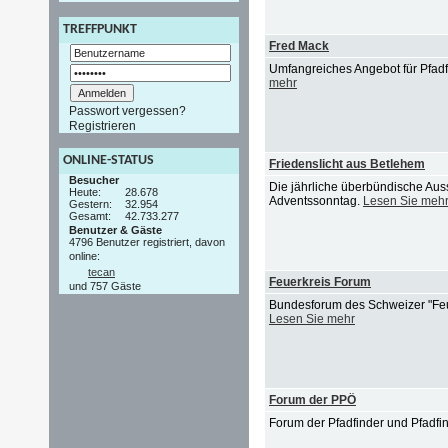
TREFFPUNKT
Fred Mack
Umfangreiches Angebot für Pfadf
mehr
Passwort vergessen?
Registrieren
ONLINE-STATUS
Friedenslicht aus Betlehem
Besucher
Die jährliche überbündische Au
Heute:
28.678
Adventssonntag.
Lesen Sie meh
Gestern:
32.954
Gesamt:
42.733.277
Benutzer & Gäste
4796 Benutzer registriert, davon
online:
tecan
Feuerkreis Forum
und 757 Gäste
Bundesforum des Schweizer "Feuer
Lesen Sie mehr
Forum der PPÖ
Forum der Pfadfinder und Pfadfi