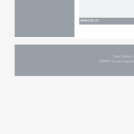
Seiten
(1):
(1)
Diese Website
PHPKIT ist eine einget