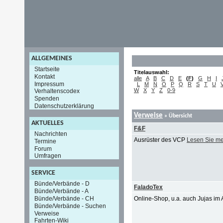
ALLGEMEINES
Startseite
Titelauswahl:
Kontakt
alle
A
B
C
D
E
(
F
)
G
H
I
Impressum
L
M
N
O
P
Q
R
S
T
U
W
X
Y
Z
0-9
Verhaltenscodex
Spenden
Datenschutzerklärung
Verweise
» Übersicht
AKTUELLES
F&F
Nachrichten
Ausrüster des VCP
Lesen Sie m
Termine
Forum
Umfragen
SERVICE
Bünde/Verbände - D
FaladoTex
Bünde/Verbände - A
Bünde/Verbände - CH
Online-Shop, u.a. auch Jujas im
Bünde/Verbände - Suchen
Verweise
Fahrten-Wiki