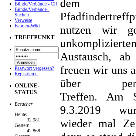
dem
Bünde/Verbände - CH
Bünde/Verbände -
Pfadfindertreff
Suchen
Verweise
Fahrten-Wiki
nutzen wir g
TREFFPUNKT
unkomplizierten
Austausch, ab
freuen wir uns 
Passwort vergessen?
Registrieren
über persö
ONLINE-
STATUS
Treffen. Am S
Besucher
9.3.2019 wu
Heute:
wieder mal Zei
32.981
Gestern:
42.868