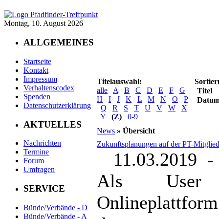
Montag, 10. August 2026
ALLGEMEINES
Startseite
Kontakt
Impressum
Titelauswahl:
Sortier
Verhaltenscodex
alle
A
B
C
D
E
F
G
Titel
Spenden
H
I
J
K
L
M
N
O
P
Datu
Datenschutzerklärung
Q
R
S
T
U
V
W
X
Y
(
Z
)
0-9
AKTUELLES
News
» Übersicht
Nachrichten
Zukunftsplanungen auf der PT-Mitglie
Termine
11.03.2019 -
Forum
Umfragen
Als User 
SERVICE
Onlineplattf
Bünde/Verbände - D
Bünde/Verbände - A