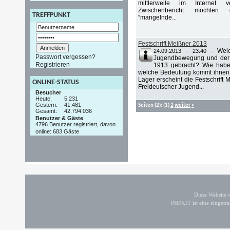
mittlerweile im Internet ve
Zwischenbericht möchten
TREFFPUNKT
“mangelnde...
Festschrift Meißner 2013
-
Wel
24.09.2013 - 23:40
Passwort vergessen?
Jugendbewegung und der 
Registrieren
1913 gebracht? Wie habe
welche Bedeutung kommt ihnen 
Lager erscheint die Festschrift
ONLINE-STATUS
Freideutscher Jugend...
Besucher
Heute:
5.231
Gestern:
41.481
Seiten
(2):
(1)
2
weiter
>
Gesamt:
42.794.036
Benutzer & Gäste
4796 Benutzer registriert, davon
online: 683 Gäste
Diese Website
PHPKIT ist eine einget