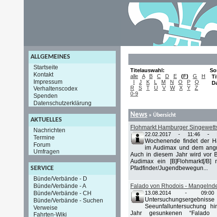
ALLGEMEINES
Startseite
Titelauswahl:
So
Kontakt
alle
A
B
C
D
E
(
F
)
G
H
Ti
Impressum
I
J
K
L
M
N
O
P
Q
D
R
S
T
U
V
W
X
Y
Z
Verhaltenscodex
0-9
Spenden
Datenschutzerklärung
News
» Übersicht
AKTUELLES
Flohmarkt Hamburger Singewettst
Nachrichten
-
22.02.2017 - 11:46
Termine
Wochenende findet der Ha
Forum
im Audimax und dem angre
Umfragen
Auch in diesem Jahr wird vor B
Audimax ein [B]Flohmarkt[/B]
Pfadfinder/Jugendbewegun...
SERVICE
Bünde/Verbände - D
Bünde/Verbände - A
Falado von Rhodois - Mangelnde
Bünde/Verbände - CH
13.08.2014 - 09:00
Untersuchungsergebniss
Bünde/Verbände - Suchen
Seeunfalluntersuchung hi
Verweise
Jahr gesunkenen “Falado
Fahrten-Wiki