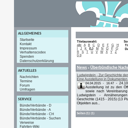
ALLGEMEINES
Startseite
Titelauswahl:
So
Kontakt
alle
A
B
C
D
E
F
G
H
Ti
Impressum
I
J
K
(
L
)
M
N
O
P
Q
D
R
S
T
U
V
W
X
Y
Z
Verhaltenscodex
0-9
Spenden
Datenschutzerklärung
News
Überbündische Nachr
»
AKTUELLES
Ludwigstein - Zur Geschichte der
Nachrichten
Eine Ausstellung in Dokumenten,
Termine
-
24.1
04.04.2015 - 16:47
Forum
Ausstellung ist zu den Öf
Umfragen
sowie nach Vereinbarung 
Ludwigstein - Annäherunge
Geschichte (1415 - 2015) (13 Pla
SERVICE
Objekten aus...
Bünde/Verbände - D
Bünde/Verbände - A
Bünde/Verbände - CH
Seiten
(1):
(1)
Bünde/Verbände - Suchen
Verweise
Fahrten-Wiki