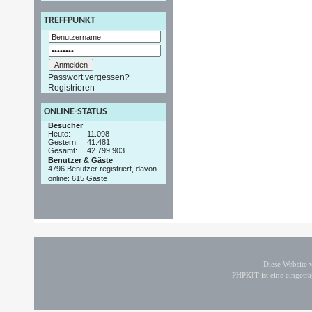
TREFFPUNKT
Passwort vergessen?
Registrieren
ONLINE-STATUS
Besucher
Heute:
11.098
Gestern:
41.481
Gesamt:
42.799.903
Benutzer & Gäste
4796 Benutzer registriert, davon
online: 615 Gäste
Diese Website
PHPKIT ist eine einget