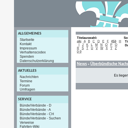
ALLGEMEINES
Titelauswahl:
So
Startseite
alle
A
B
C
D
E
F
(
G
)
H
Ti
Kontakt
I
J
K
L
M
N
O
P
Q
D
Impressum
R
S
T
U
V
W
X
Y
Z
0-9
Verhaltenscodex
Spenden
Datenschutzerklärung
News
Überbündische Nachr
»
AKTUELLES
Es liege
Nachrichten
Termine
Forum
Umfragen
SERVICE
Bünde/Verbände - D
Bünde/Verbände - A
Bünde/Verbände - CH
Bünde/Verbände - Suchen
Verweise
Fahrten-Wiki