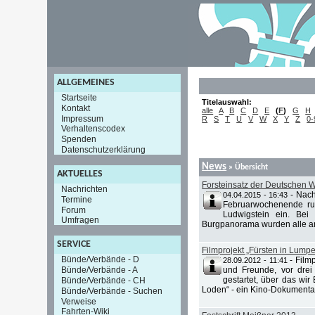
ALLGEMEINES
Startseite
Titelauswahl:
Kontakt
alle
A
B
C
D
E
(
F
)
G
H
Impressum
R
S
T
U
V
W
X
Y
Z
0-
Verhaltenscodex
Spenden
Datenschutzerklärung
News
» Übersicht
AKTUELLES
Forsteinsatz der Deutschen 
Nachrichten
-
Nach
04.04.2015 - 16:43
Termine
Februarwochenende run
Forum
Ludwigstein ein. Bei
Umfragen
Burgpanorama wurden alle an
SERVICE
Filmprojekt „Fürsten in Lump
Bünde/Verbände - D
-
Film
28.09.2012 - 11:41
Bünde/Verbände - A
und Freunde, vor drei
gestartet, über das wi
Bünde/Verbände - CH
Loden“ - ein Kino-Dokumentarf
Bünde/Verbände - Suchen
Verweise
Fahrten-Wiki