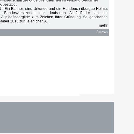
Mitgliedschaft der Gilde Drei Gleichen im Verband Deutscher
. bestätigt
-
Ein Banner, eine Urkunde und ein Handbuch übergab Helmut
3
er Bundesvorsitzende der deutschen Altpfadfinder, an die
r Altpfadfindergilde zum Zeichen ihrer Gründung. So geschehen
ber 2013 zur Feierlichen A...
mehr
8 News