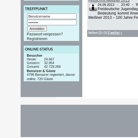
Festschrift Meißner 2013
-
W
24.09.2013 - 23:40
Freideutsche Jugendta
TREFFPUNKT
Bedeutung kommt ihnen 
Meißner 2013 – 100 Jahre Fre
Seiten
(2):
(1)
2
weiter
>
Passwort vergessen?
Registrieren
ONLINE-STATUS
Besucher
Heute:
24.667
Gestern:
32.954
Gesamt:
42.729.266
Benutzer & Gäste
4796 Benutzer registriert, davon
online: 720 Gäste