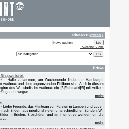
Seiten
(2):
(1)
2
weiter
>
Erweiterte Suche
8 News
Singewettstreit
-
Hallo zusammen, am Wochenende findet der Hamburger
46
 im Audimax und dem angrenzenden Philturm statt! Auch in diesem
ginn des Wettstreits im Audimax ein [B]Flohmarkt[/B] mit Artikeln
r/Jugendbewegun...
mehr
er
-
Liebe Freunde, das Filmteam von Fürsten in Lumpen und Loden
2
e nach Bildern aus möglichst vielen unterschiedlichen Bünden. Wir
ilder in Briefen, Broschüren und im Internet verwenden, um die
arzu...
mehr