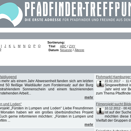
Sortierung:
I
J
K
L
M
N
O
P
Q
Titel
ABC
/
ZXY
9
Datum
Neueste
/
Älteste
Waldjugend
Flohmarkt Hamburger 
 mehr als einem Jahr Abwesenheit fanden sich am letzten
22.02.2017 - 11:
d 50 fleißige Waldläufer zum Forsteinsatz auf der Burg
Singewettstreit
 strahlendem Sonnenschein und einem faszinierenden
Jahr wird vor Be
stehenden Arbeit...
zum Thema Pfadfinde
mehr
en und Loden“
Filmprojekt sucht Bild
projekt „Fürsten in Lumpen und Loden“ Liebe Freundinnen
10.12.2012 - 00:4
 Monaten haben wir ein großes überbündisches Projekt
ist auf der Such
r Euch gerne informieren möchten: „Fürsten in Lumpen und
möchten diese B
ilm ...
Vielfalt der Gruppen d
mehr