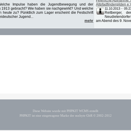
Feierliche Aufnahme: 
elche Impulse haben die Jugendbewegung und der
Altpfadfindergilden e.V
g 1913 gebracht? Wie haben sie nachgewirkt? Und welche
11.10.2013 - 05:2
heute zu? Pünktlich zum Lager erscheint die Festschrift
Reitberger, d
ideutscher Jugend...
Neudietendorfe
mehr
am Abend des 9. Novem
Diese Website wurde mit PHPKIT WCMS erstellt
PHPKIT ist eine eingetragene Marke der mxbyte GbR © 2002-2012