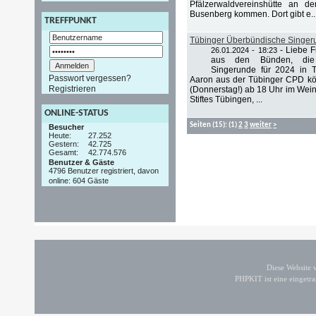
Pfälzerwaldvereinshütte an d
Busenberg kommen. Dort gibt e..
TREFFPUNKT
Tübinger Überbündische Singer
-
Liebe 
26.01.2024 - 18:23
aus den Bünden, die 
Singerunde für 2024 in 
Passwort vergessen?
Aaron aus der Tübinger CPD kö
Registrieren
(Donnerstag!) ab 18 Uhr im Wein
Stiftes Tübingen, ...
ONLINE-STATUS
Seiten
(15):
(1)
2
3
weiter
>
Besucher
Heute:
27.252
Gestern:
42.725
Gesamt:
42.774.576
Benutzer & Gäste
4796 Benutzer registriert, davon
online: 604 Gäste
Diese Website
PHPKIT ist eine einget