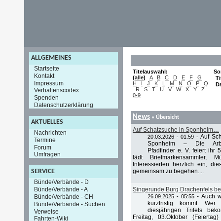
ALLGEMEINES
Startseite
Titelauswahl:
So
Kontakt
(
alle
)
A
B
C
D
E
F
G
Ti
Impressum
H
I
J
K
L
M
N
O
P
Q
D
R
S
T
U
V
W
X
Y
Z
Verhaltenscodex
0-9
Spenden
Datenschutzerklärung
News
» Übersicht
AKTUELLES
Auf Schatzsuche in Sponheim…
Nachrichten
-
Auf Sc
20.03.2026 - 01:59
Termine
Sponheim – Die Arbei
Forum
Pfadfinder e. V. feiert ih
Umfragen
lädt Briefmarkensammler, M
Interessierten herzlich ein, d
gemeinsam zu begehen....
SERVICE
Bünde/Verbände - D
Bünde/Verbände - A
Singerunde Burg Drachenfels be
-
Auch w
Bünde/Verbände - CH
26.09.2025 - 05:55
kurzfristig kommt: Wer
Bünde/Verbände - Suchen
diesjährigen Trifels b
Verweise
Freitag, 03.Oktober (Feiert
Fahrten-Wiki