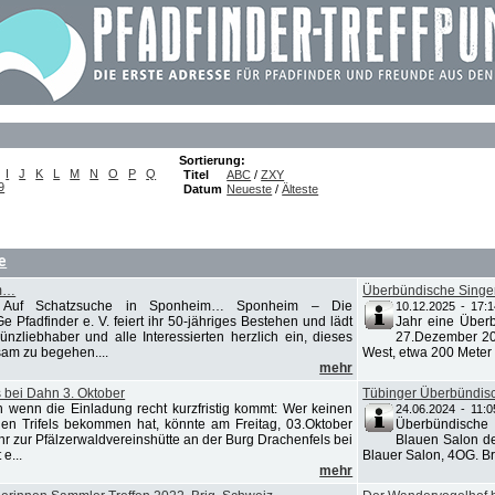
Sortierung:
I
J
K
L
M
N
O
P
Q
Titel
ABC
/
ZXY
9
Datum
Neueste
/
Älteste
e
im…
Überbündische Sing
-
Auf Schatzsuche in Sponheim… Sponheim – Die
10.12.2025 - 17:1
e Pfadfinder e. V. feiert ihr 50-jähriges Bestehen und lädt
Jahr eine Über
nzliebhaber und alle Interessierten herzlich ein, dieses
27.Dezember 202
am zu begehen....
West, etwa 200 Meter
mehr
 bei Dahn 3. Oktober
Tübinger Überbündisc
 wenn die Einladung recht kurzfristig kommt: Wer keinen
24.06.2024 - 11:0
igen Trifels bekommen hat, könnte am Freitag, 03.Oktober
Überbündische 
hr zur Pfälzerwaldvereinshütte an der Burg Drachenfels bei
Blauen Salon d
e...
Blauer Salon, 4OG. Bri
mehr