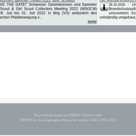
nderinnen Sammler Treffen 2022, Brig, Schweiz
Der Wandervogelhof b
AVE THE DATE!" Schweizer Sammlerinnen und Sammler
28.10.2020 - 19
Scout & Girl Scout Collectors Meeting 2022 (WSGCM)
Brandschutzaufl
28. Juli bis 31. Juli 2022 in Brig (VS) anlässlich des
umzusetzen. Es w
schen Pfadibewegung s...
vollständig umgebaut, 
mehr
Diese Website wurde mit PHPKIT WCMS erstellt
PHPKIT ist eine eingetragene Marke der mxbyte GbR © 2002-2012