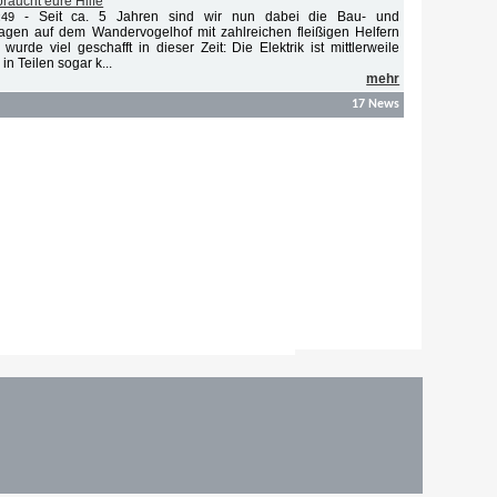
raucht eure Hilfe
-
Seit ca. 5 Jahren sind wir nun dabei die Bau- und
:49
agen auf dem Wandervogelhof mit zahlreichen fleißigen Helfern
urde viel geschafft in dieser Zeit: Die Elektrik ist mittlerweile
in Teilen sogar k...
mehr
17 News