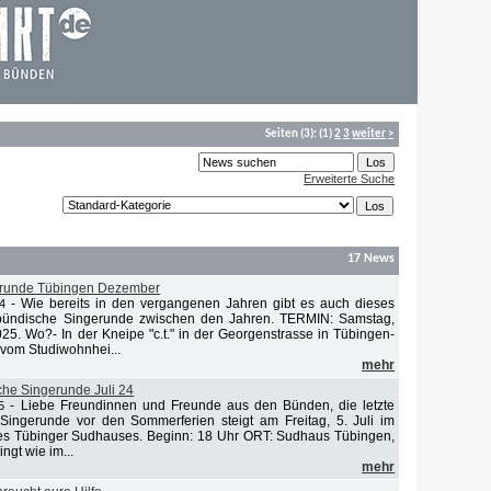
Seiten
(3):
(1)
2
3
weiter
>
Erweiterte Suche
17 News
erunde Tübingen Dezember
-
Wie bereits in den vergangenen Jahren gibt es auch dieses
4
bündische Singerunde zwischen den Jahren. TERMIN: Samstag,
5. Wo?- In der Kneipe "c.t." in der Georgenstrasse in Tübingen-
 vom Studiwohnhei...
mehr
he Singerunde Juli 24
-
Liebe Freundinnen und Freunde aus den Bünden, die letzte
5
Singerunde vor den Sommerferien steigt am Freitag, 5. Juli im
es Tübinger Sudhauses. Beginn: 18 Uhr ORT: Sudhaus Tübingen,
ngt wie im...
mehr