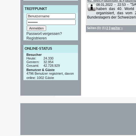
40. Welt Pfadfinder & Pfadfi
-
"S
08.01.2022 - 22:53
haben das 40. World 
TREFFPUNKT
organisiert, das vom 
Bundeslagers der Schweizeri
Seiten
(3):
(1)
2
3
weiter
>
Passwort vergessen?
Registrieren
ONLINE-STATUS
Besucher
Heute:
24.330
Gestern:
32.954
Gesamt:
42.728.929
Benutzer & Gäste
4796 Benutzer registriert, davon
online: 1002 Gäste