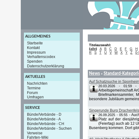
ALLGEMEINES
Startseite
Titelauswahl:
Kontakt
(
alle
)
A
B
C
D
E
F
G
H
Impressum
R
S
T
U
V
W
X
Y
Z
0-
Verhaltenscodex
Spenden
Datenschutzerklärung
News
Standard-Kategori
»
AKTUELLES
Auf Schatzsuche in Sponhe
Nachrichten
20.03.2026 - 01:59
Termine
Arbeitsgemeinschaft ArG
Forum
Briefmarkensammler, Mü
Umfragen
besondere Jubiläum gemeins
SERVICE
Singerunde Burg Drachenfels
Bünde/Verbände - D
-
Auch
26.09.2025 - 05:55
Bünde/Verbände - A
Platz auf der diesjähr
(Feiertag) auch ab 12 U
Bünde/Verbände - CH
Busenberg kommen. Dort gibt 
Bünde/Verbände - Suchen
Verweise
Fahrten-Wiki