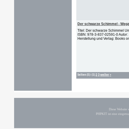
Der schwarze Schimmel - Wegzei
Titel: Der schwarze Schimmel Unt
ISBN: 978-3-837-02591-0 Autor: 
Herstellung und Verlag: Books 
Seiten
(5):
(1)
2
3
weiter
>
Diese Website
PHPKIT ist eine einget