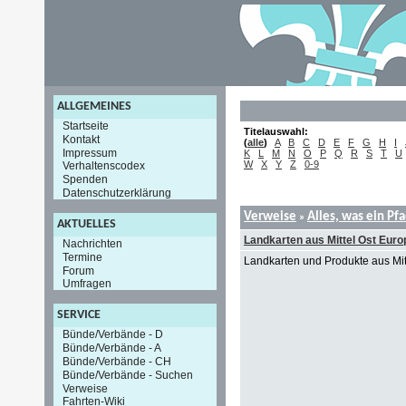
ALLGEMEINES
Startseite
Titelauswahl:
Kontakt
(
alle
)
A
B
C
D
E
F
G
H
I
Impressum
K
L
M
N
O
P
Q
R
S
T
U
W
X
Y
Z
0-9
Verhaltenscodex
Spenden
Datenschutzerklärung
Verweise
Alles, was ein Pf
»
AKTUELLES
Landkarten aus Mittel Ost Euro
Nachrichten
Termine
Landkarten und Produkte aus Mi
Forum
Umfragen
SERVICE
Bünde/Verbände - D
Bünde/Verbände - A
Bünde/Verbände - CH
Bünde/Verbände - Suchen
Verweise
Fahrten-Wiki