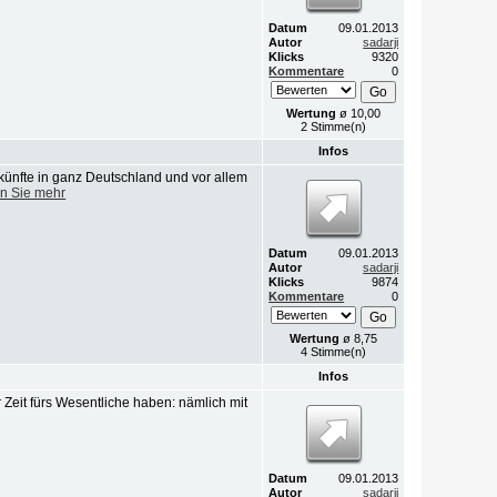
Datum
09.01.2013
Autor
sadarji
Klicks
9320
Kommentare
0
Wertung
ø 10,00
2 Stimme(n)
Infos
ünfte in ganz Deutschland und vor allem
n Sie mehr
Datum
09.01.2013
Autor
sadarji
Klicks
9874
Kommentare
0
Wertung
ø 8,75
4 Stimme(n)
Infos
 Zeit fürs Wesentliche haben: nämlich mit
Datum
09.01.2013
Autor
sadarji