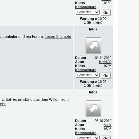
Klicks
10159
Kommentare
0
Wertung
ø 10,00
1 Stimme(n)
Infos
uppenleiter und ein Forum.
Lesen Sie mehr
Datum
01.11.2012
Autor
HathiCP
Klicks
9705
Kommentare
0
Wertung
ø 10,00
1 Stimme(n)
Infos
richtet. Es entstand aus dem Willen, zum
ehr
Datum
05.10.2012
Autor
Andir
Klicks
9593
Kommentare
0