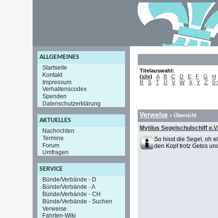
ALLGEMEINES
Startseite
Titelauswahl:
Kontakt
(
alle
)
A
B
C
D
E
F
G
H
Impressum
R
S
T
U
V
W
X
Y
Z
0-
Verhaltenscodex
Spenden
Datenschutzerklärung
Verweise
» Übersicht
AKTUELLES
Mytilus Segelschulschiff e.V
Nachrichten
Termine
So hisst die Segel, oh 
Forum
den Kopf trotz Getos un
Umfragen
SERVICE
Bünde/Verbände - D
Bünde/Verbände - A
Bünde/Verbände - CH
Bünde/Verbände - Suchen
Verweise
Fahrten-Wiki