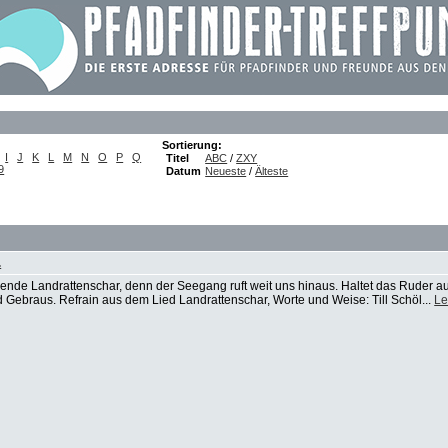
Sortierung:
I
J
K
L
M
N
O
P
Q
Titel
ABC
/
ZXY
9
Datum
Neueste
/
Älteste
.
elende Landrattenschar, denn der Seegang ruft weit uns hinaus. Haltet das Ruder a
d Gebraus. Refrain aus dem Lied Landrattenschar, Worte und Weise: Till Schöl...
Le