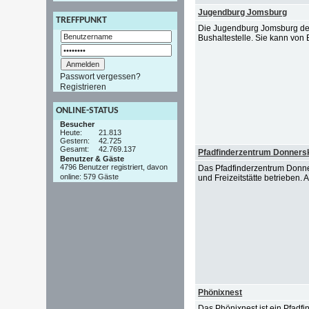
Jugendburg Jomsburg
TREFFPUNKT
Die Jugendburg Jomsburg der 
Bushaltestelle. Sie kann von
Passwort vergessen?
Registrieren
ONLINE-STATUS
Besucher
Heute:
21.813
Gestern:
42.725
Gesamt:
42.769.137
Pfadfinderzentrum Donners
Benutzer & Gäste
4796 Benutzer registriert, davon
Das Pfadfinderzentrum Donne
online: 579 Gäste
und Freizeitstätte betrieben.
Phönixnest
Das Phönixnest ist ein Pfadfi