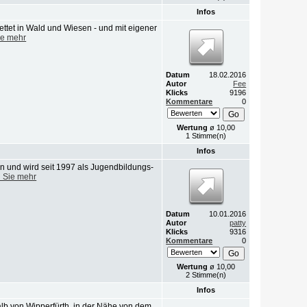
Infos
ettet in Wald und Wiesen - und mit eigener
ie mehr
Datum
18.02.2016
Autor
Fee
Klicks
9196
Kommentare
0
Wertung
ø 10,00
1 Stimme(n)
Infos
 und wird seit 1997 als Jugendbildungs-
 Sie mehr
Datum
10.01.2016
Autor
patty
Klicks
9316
Kommentare
0
Wertung
ø 10,00
2 Stimme(n)
Infos
halb von Wipperfürth, in der Nähe von dem