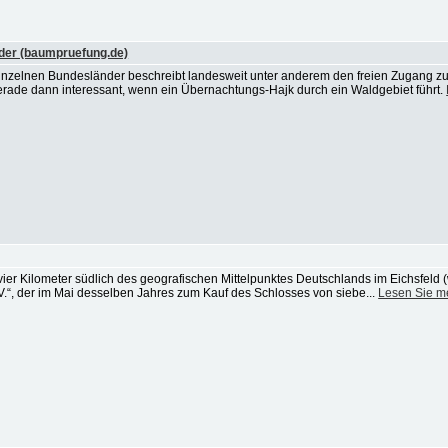
der (baumpruefung.de)
nzelnen Bundesländer beschreibt landesweit unter anderem den freien Zugang z
rade dann interessant, wenn ein Übernachtungs-Hajk durch ein Waldgebiet führt.
 vier Kilometer südlich des geografischen Mittelpunktes Deutschlands im Eichsfeld 
 V.“, der im Mai desselben Jahres zum Kauf des Schlosses von siebe...
Lesen Sie m