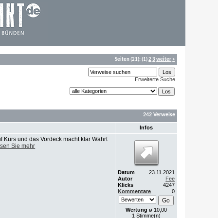
Seiten
(21):
(1)
2
3
weiter
>
Erweiterte Suche
242 Verweise
Infos
uf Kurs und das Vordeck macht klar Wahrt
sen Sie mehr
Datum
23.11.2021
Autor
Fee
Klicks
4247
Kommentare
0
Wertung
ø 10,00
1 Stimme(n)