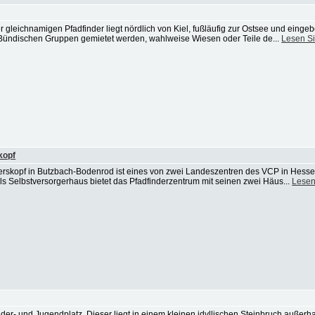
gleichnamigen Pfadfinder liegt nördlich von Kiel, fußläufig zur Ostsee und eingeb
 Bündischen Gruppen gemietet werden, wahlweise Wiesen oder Teile de...
Lesen S
kopf
rskopf in Butzbach-Bodenrod ist eines von zwei Landeszentren des VCP in Hessen
 Als Selbstversorgerhaus bietet das Pfadfinderzentrum mit seinen zwei Häus...
Lesen
nder- und Jugendplatz. Dieser liegt in einem kleinen idyllischen Steinbruch außer