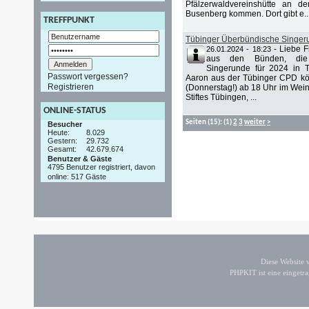
Pfälzerwaldvereinshütte an d
Busenberg kommen. Dort gibt e..
TREFFPUNKT
Tübinger Überbündische Singer
-
Liebe 
26.01.2024 - 18:23
aus den Bünden, die 
Singerunde für 2024 in 
Passwort vergessen?
Aaron aus der Tübinger CPD kö
Registrieren
(Donnerstag!) ab 18 Uhr im Wein
Stiftes Tübingen, ...
ONLINE-STATUS
Seiten
(15):
(1)
2
3
weiter
>
Besucher
Heute:
8.029
Gestern:
29.732
Gesamt:
42.679.674
Benutzer & Gäste
4795 Benutzer registriert, davon
online: 517 Gäste
Diese Website
PHPKIT ist eine einget