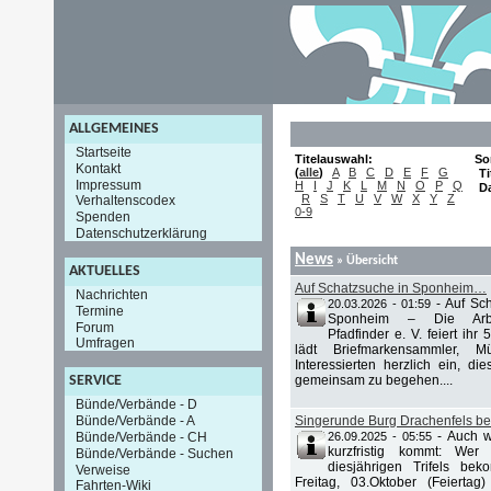
ALLGEMEINES
Startseite
Titelauswahl:
So
Kontakt
(
alle
)
A
B
C
D
E
F
G
Ti
Impressum
H
I
J
K
L
M
N
O
P
Q
D
R
S
T
U
V
W
X
Y
Z
Verhaltenscodex
0-9
Spenden
Datenschutzerklärung
News
» Übersicht
AKTUELLES
Auf Schatzsuche in Sponheim…
Nachrichten
-
Auf Sc
20.03.2026 - 01:59
Termine
Sponheim – Die Arbei
Forum
Pfadfinder e. V. feiert ih
Umfragen
lädt Briefmarkensammler, M
Interessierten herzlich ein, d
gemeinsam zu begehen....
SERVICE
Bünde/Verbände - D
Bünde/Verbände - A
Singerunde Burg Drachenfels be
-
Auch w
Bünde/Verbände - CH
26.09.2025 - 05:55
kurzfristig kommt: Wer
Bünde/Verbände - Suchen
diesjährigen Trifels b
Verweise
Freitag, 03.Oktober (Feiert
Fahrten-Wiki